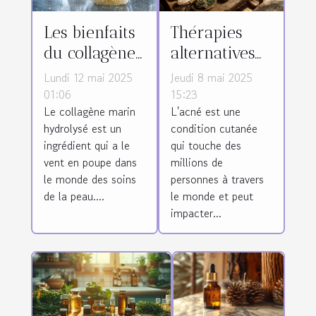
Les bienfaits
Thérapies
du collagène
alternatives
marin
pour lutter
Lundi 12 mai 2025
Jeudi 8 mai 2025
hydrolysé
contre l'acné
01:06
15:23
Le collagène marin
L'acné est une
pour la peau
résultats et
hydrolysé est un
condition cutanée
méthodes
ingrédient qui a le
qui touche des
vent en poupe dans
millions de
le monde des soins
personnes à travers
de la peau....
le monde et peut
impacter...