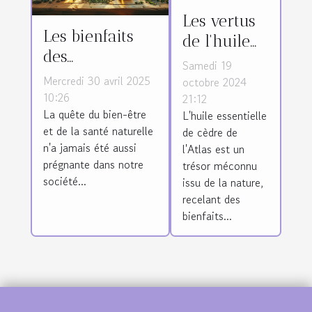
Les vertus
Les bienfaits
de l'huile
des
essentielle
Samedi 19
cosmétiques
de cèdre de
Mercredi 30 avril 2025
octobre 2024
naturels et de
10:26
21:12
l'Atlas pour
La quête du bien-être
L'huile essentielle
l'aromathérapie
la peau
et de la santé naturelle
de cèdre de
pour la santé
n'a jamais été aussi
l'Atlas est un
prégnante dans notre
trésor méconnu
société...
issu de la nature,
recelant des
bienfaits...