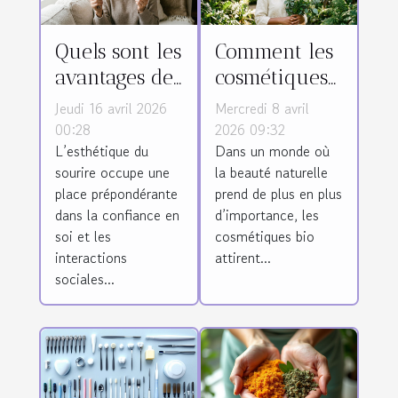
Quels sont les
Comment les
avantages des
cosmétiques
différentes
bio
Jeudi 16 avril 2026
Mercredi 8 avril
méthodes de
influencent-
00:28
2026 09:32
L’esthétique du
Dans un monde où
blanchiment
ils la santé de
sourire occupe une
la beauté naturelle
dentaire ?
la peau ?
place prépondérante
prend de plus en plus
dans la confiance en
d’importance, les
soi et les
cosmétiques bio
interactions
attirent...
sociales...