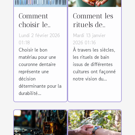
Comment
Comment les
choisir le
rituels de
matériau
bain du
Lundi 2 février 2026
Mardi 13 janvier
idéal pour
monde
01:18
2026 01:16
Choisir le bon
À travers les siècles,
votre
influencent-
matériau pour une
les rituels de bain
couronne
ils nos
couronne dentaire
issus de différentes
dentaire ?
produits
représente une
cultures ont façonné
cosmétiques
décision
notre vision du...
?
déterminante pour la
durabilité...