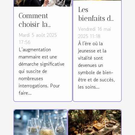
Les
Comment
bienfaits du
choisir la
collagène
Vendredi 16 mai
méthode
Mardi 5 août 2025
coréen dans
2025 11:18
d'augmentation
17:56
À l'ère où la
les soins
L’augmentation
mammaire
jeunesse et la
anti-âge
mammaire est une
vitalité sont
adaptée à vos
démarche significative
devenues un
besoins ?
qui suscite de
symbole de bien-
nombreuses
être et de succès,
interrogations. Pour
les soins...
faire...