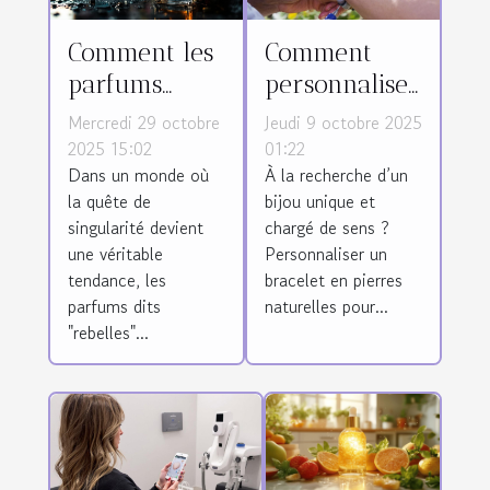
Comment les
Comment
parfums
personnaliser
rebelles
un bracelet
Mercredi 29 octobre
Jeudi 9 octobre 2025
captivent-ils
en pierres
2025 15:02
01:22
Dans un monde où
À la recherche d’un
le marché
naturelles
la quête de
bijou unique et
moderne ?
pour femmes
singularité devient
chargé de sens ?
?
une véritable
Personnaliser un
tendance, les
bracelet en pierres
parfums dits
naturelles pour...
"rebelles"...