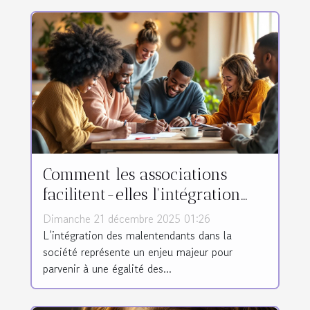
Comment les associations
facilitent-elles l'intégration
des malentendants ?
Dimanche 21 décembre 2025 01:26
L’intégration des malentendants dans la
société représente un enjeu majeur pour
parvenir à une égalité des...