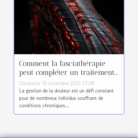
Comment la fasciathérapie
peut compléter un traitement
de gestion de la douleur
Dimanche 19 novembre 2023 17:38
La gestion de la douleur est un défi constant
pour de nombreux individus souffrant de
conditions chroniques...