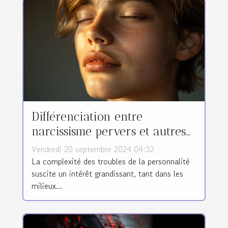
Différenciation entre
narcissisme pervers et autres
troubles de la personnalité
Vendredi 20 septembre 2024 04:32
La complexité des troubles de la personnalité
suscite un intérêt grandissant, tant dans les
milieux...