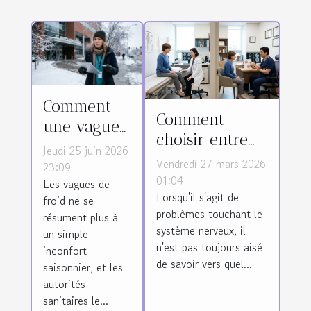
Comment
Comment
une vague
choisir entre
de froid
Jeudi 25 juin 2026
neurologie et
Vendredi 27 mars 2026
bouscule les
23:09
neurochirurgie
01:04
Les vagues de
priorités de
Lorsqu'il s'agit de
pour votre
froid ne se
santé
problèmes touchant le
résument plus à
traitement ?
publique
système nerveux, il
un simple
n'est pas toujours aisé
inconfort
de savoir vers quel...
saisonnier, et les
autorités
sanitaires le...