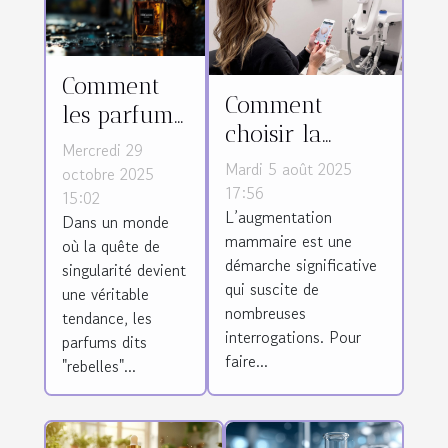
Comment
Comment
les parfums
choisir la
rebelles
Mercredi 29
méthode
Mardi 5 août 2025
captivent-
octobre 2025
d'augmentation
17:56
15:02
ils le
L’augmentation
mammaire
Dans un monde
marché
mammaire est une
où la quête de
adaptée à vos
moderne ?
démarche significative
singularité devient
besoins ?
qui suscite de
une véritable
nombreuses
tendance, les
interrogations. Pour
parfums dits
faire...
"rebelles"...