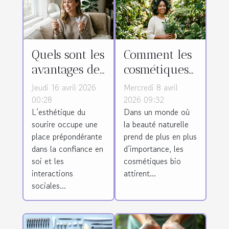
Quels sont les
Comment les
avantages des
cosmétiques
différentes
bio
Jeudi 16 avril 2026
Mercredi 8 avril
méthodes de
influencent-
00:28
2026 09:32
L’esthétique du
Dans un monde où
blanchiment
ils la santé de
sourire occupe une
la beauté naturelle
dentaire ?
la peau ?
place prépondérante
prend de plus en plus
dans la confiance en
d’importance, les
soi et les
cosmétiques bio
interactions
attirent...
sociales...