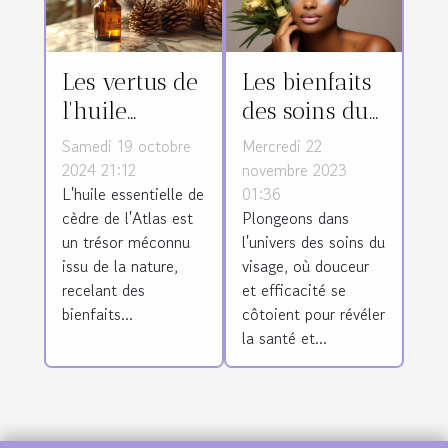
Les bienfaits
Les vertus de
des soins du
l'huile
visage pour
essentielle de
Mercredi 22
Samedi 19 octobre
la santé de la
cèdre de
novembre 2023
2024 21:12
01:36
L'huile essentielle de
peau
l'Atlas pour la
Plongeons dans
cèdre de l'Atlas est
peau
l'univers des soins du
un trésor méconnu
visage, où douceur
issu de la nature,
et efficacité se
recelant des
côtoient pour révéler
bienfaits...
la santé et...