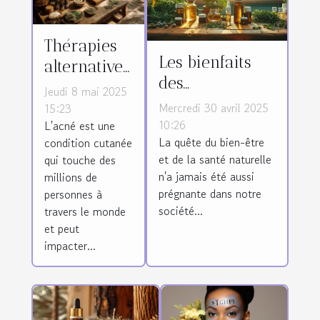
Thérapies
Les bienfaits
alternatives
des
pour lutter
Jeudi 8 mai 2025
cosmétiques
contre
Mercredi 30 avril 2025
15:23
naturels et de
10:26
L'acné est une
l'acné
La quête du bien-être
condition cutanée
l'aromathérapie
résultats et
et de la santé naturelle
qui touche des
pour la santé
méthodes
n'a jamais été aussi
millions de
prégnante dans notre
personnes à
société...
travers le monde
et peut
impacter...