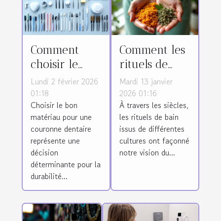
Comment
Comment les
choisir le
rituels de
matériau
bain du
Lundi 2 février 2026
Mardi 13 janvier
idéal pour
monde
01:18
2026 01:16
Choisir le bon
À travers les siècles,
votre
influencent-
matériau pour une
les rituels de bain
couronne
ils nos
couronne dentaire
issus de différentes
dentaire ?
produits
représente une
cultures ont façonné
cosmétiques
décision
notre vision du...
?
déterminante pour la
durabilité...