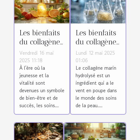
Les bienfaits
Les bienfaits
du collagène
du collagène
coréen dans
marin
Vendredi 16 mai
Lundi 12 mai 2025
les soins
hydrolysé
2025 11:18
01:06
À l'ère où la
Le collagène marin
anti-âge
pour la peau
jeunesse et la
hydrolysé est un
vitalité sont
ingrédient qui a le
devenues un symbole
vent en poupe dans
de bien-être et de
le monde des soins
succès, les soins...
de la peau....