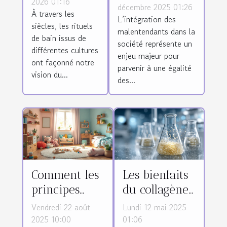
monde
2026 01:16
l'intégration
décembre 2025 01:26
À travers les
influencent-
L’intégration des
des
siècles, les rituels
ils nos
malentendants dans la
malentendants
de bain issus de
société représente un
produits
?
différentes cultures
enjeu majeur pour
cosmétiques
ont façonné notre
parvenir à une égalité
?
vision du...
des...
Comment les
Les bienfaits
principes
du collagène
Montessori
marin
Vendredi 22 août
Lundi 12 mai 2025
favorisent-ils
hydrolysé
2025 10:00
01:06