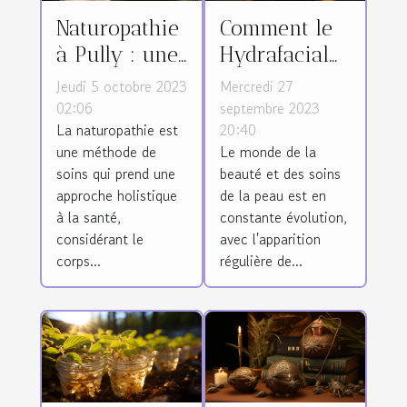
Naturopathie
Comment le
à Pully : une
Hydrafacial
approche
est devenu
Jeudi 5 octobre 2023
Mercredi 27
holistique à
l'un des
02:06
septembre 2023
La naturopathie est
20:40
la santé
traitements
une méthode de
Le monde de la
physique et
de soin de
soins qui prend une
beauté et des soins
mentale
peau les plus
approche holistique
de la peau est en
demandés
à la santé,
constante évolution,
considérant le
avec l'apparition
corps...
régulière de...