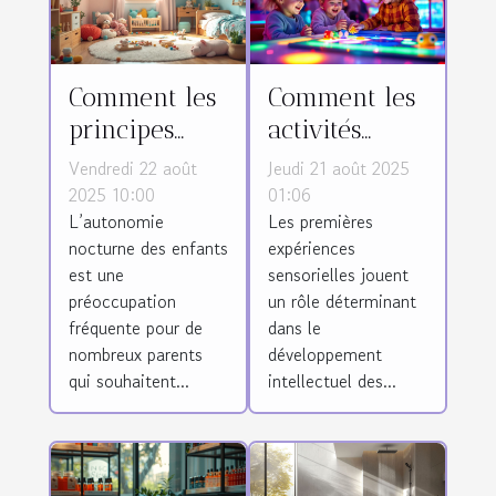
Comment les
Comment les
principes
activités
Montessori
sensorielles
Vendredi 22 août
Jeudi 21 août 2025
favorisent-ils
précoces
2025 10:00
01:06
L’autonomie
Les premières
l'autonomie
façonnent
nocturne des enfants
expériences
nocturne des
l'intelligence
est une
sensorielles jouent
enfants ?
des enfants ?
préoccupation
un rôle déterminant
fréquente pour de
dans le
nombreux parents
développement
qui souhaitent...
intellectuel des...