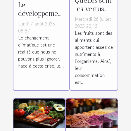
Quelles sont
Le
les vertus
développement
du raisin
Mercredi 26 juillet
durable :
Lundi 7 août 2023
sec ?
2023 20:16
solution pour
08:37
Les fruits sont des
Le changement
la crise
aliments qui
climatique est une
climatique
apportent assez de
réalité que nous ne
nutriments à
pouvons plus ignorer.
l’organisme. Ainsi,
Face à cette crise, le...
leur
consommation
est...