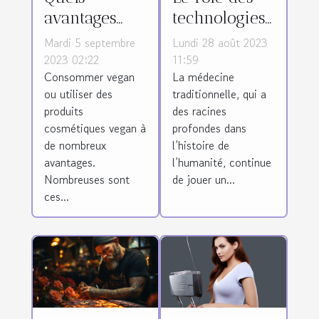
avantages
technologies
d’utiliser les
de pointe
Mardi 5 septembre
Lundi 28 août 2023
produits
dans la
2023 02:22
11:59
Consommer vegan
La médecine
cosmétiques
préservation
ou utiliser des
traditionnelle, qui a
vegan ?
et la
produits
des racines
promotion de
cosmétiques vegan à
profondes dans
la médecine
de nombreux
l’histoire de
traditionnelle
avantages.
l’humanité, continue
Nombreuses sont
de jouer un...
ces...