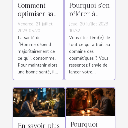
Comment
Pourquoi s’en
optimiser sa
référer à
santé avec
ExportLine
Vendredi 21 juillet
Jeudi 20 juillet 2023
une
pour la
2023 05:20
10:32
La santé de
Vous êtes féru(e) de
meilleure
fabrication
l’Homme dépend
tout ce qui a trait au
alimentation
de produits
majoritairement de
domaine des
?
cosmétiques
ce qu’il consomme.
cosmétiques ? Vous
?
Pour maintenir alors
ressentez l’envie de
une bonne santé, il...
lancer votre...
Pourquoi
En savoir plus