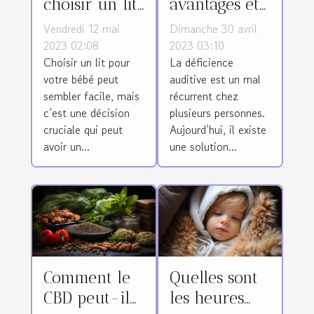
choisir un lit
avantages et
adapté pour
les critères
Vendredi 12 mai
Dimanche 30 avril
son bébé ?
de choix d’un
2023 02:08
2023 03:10
Choisir un lit pour
La déficience
appareil
votre bébé peut
auditive est un mal
auditif ?
sembler facile, mais
récurrent chez
c’est une décision
plusieurs personnes.
cruciale qui peut
Aujourd’hui, il existe
avoir un...
une solution...
Comment le
Quelles sont
CBD peut-il
les heures