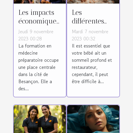
Les impacts
Les
économiques
différentes
de la
méthodes
Jeudi 9 novembre
Mardi 7 novembre
formation en
pour
2023 00:28
2023 00:32
La formation en
Il est essentiel que
médecine
favoriser le
médecine
votre bébé ait un
préparatoire
sommeil de
préparatoire occupe
sommeil profond et
à Besançon
votre bébé
une place centrale
restaurateur,
dans la cité de
cependant, il peut
Besançon. Elle a
être difficile à...
des...