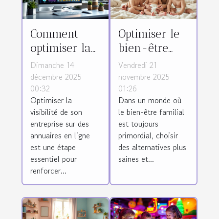
Comment
Optimiser le
optimiser la
bien-être
visibilité de
familial avec
Dimanche 14
Vendredi 21
votre
des couches
décembre 2025
novembre 2025
00:32
01:26
entreprise
biologiques
Optimiser la
Dans un monde où
sur des
sur
visibilité de son
le bien-être familial
annuaires en
abonnement
entreprise sur des
est toujours
ligne ?
annuaires en ligne
primordial, choisir
est une étape
des alternatives plus
essentiel pour
saines et...
renforcer...