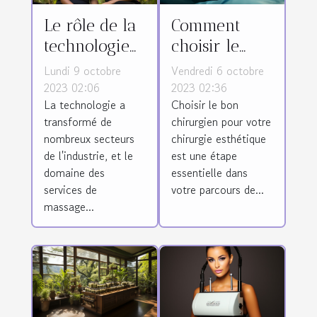
Le rôle de la
Comment
technologie
choisir le
dans la
meilleur
Lundi 9 octobre
Vendredi 6 octobre
promotion
chirurgien
2023 02:06
2023 02:36
La technologie a
Choisir le bon
des services
pour votre
transformé de
chirurgien pour votre
de massage
chirurgie
nombreux secteurs
chirurgie esthétique
thaï
esthétique en
de l'industrie, et le
est une étape
Tunisie
domaine des
essentielle dans
services de
votre parcours de...
massage...