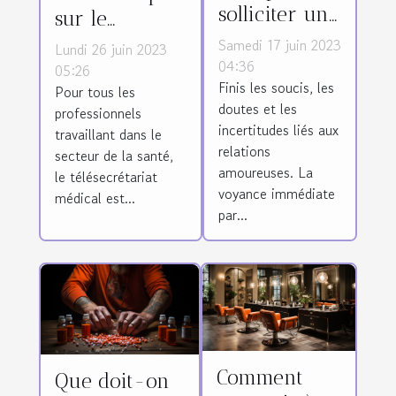
solliciter un
sur le
service de
télésecrétariat
Samedi 17 juin 2023
Lundi 26 juin 2023
voyance
04:36
et ses
05:26
Finis les soucis, les
immédiate
Pour tous les
avantages
doutes et les
professionnels
par tchat
incertitudes liés aux
travaillant dans le
pour ses
relations
secteur de la santé,
questions
amoureuses. La
le télésecrétariat
d’amour ?
voyance immédiate
médical est...
par...
Comment
Que doit-on