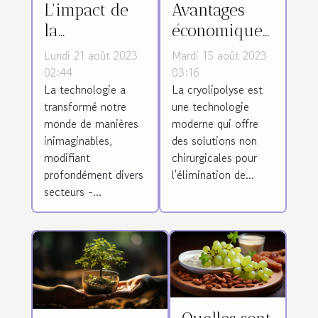
L'impact de
Avantages
la
économiques
technologie
de la
Lundi 21 août 2023
Mardi 15 août 2023
sur l'industrie
cryolipolyse
02:44
03:16
La technologie a
La cryolipolyse est
du tatouage
comme
transformé notre
une technologie
solution non
monde de manières
moderne qui offre
chirurgicale
inimaginables,
des solutions non
pour
modifiant
chirurgicales pour
l'élimination
profondément divers
l'élimination de...
secteurs -...
de la graisse