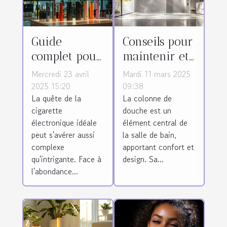
Guide
Conseils pour
complet pour
maintenir et
choisir une
nettoyer
Mercredi 23 avril
Mardi 11 mars 2025
cigarette
efficacement
2025 15:20
09:38
La quête de la
La colonne de
électronique
votre colonne
cigarette
douche est un
adaptée
de douche
électronique idéale
élément central de
peut s'avérer aussi
la salle de bain,
complexe
apportant confort et
qu'intrigante. Face à
design. Sa...
l'abondance...