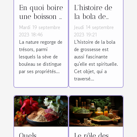
En quoi boire
L'histoire de
une boisson à
la bola de
base de la
grossesse
Mardi 19 septembre
Jeudi 14 septembre
sève de
2023 18:46
2023 19:21
La nature regorge de
L'histoire de la bola
bouleau est-
trésors, parmi
de grossesse est
il bénéfique
lesquels la sève de
aussi fascinante
pour
bouleau se distingue
qu'elle est spirituelle.
l'organisme ?
par ses propriétés...
Cet objet, qui a
traversé...
Quels
Le rôle des