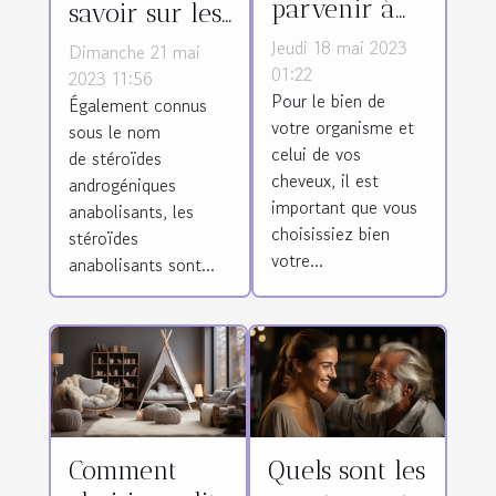
parvenir à
savoir sur les
bien choisir
stéroïdes
Jeudi 18 mai 2023
Dimanche 21 mai
son salon de
01:22
anabolisants ?
2023 11:56
Pour le bien de
coiffure ?
Également connus
votre organisme et
sous le nom
celui de vos
de stéroïdes
cheveux, il est
androgéniques
important que vous
anabolisants, les
choisissiez bien
stéroïdes
votre...
anabolisants sont...
Comment
Quels sont les