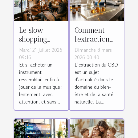
Le slow
Comment
shopping
l'extraction
prend-il
affecte-t-elle
Mardi 21 juillet 2026
Dimanche 8 mars
racine dans
la qualité du
09:16
2026 00:40
Et si acheter un
L’extraction du CBD
le monde des
CBD ?
instrument
est un sujet
instruments ?
ressemblait enfin à
d’actualité dans le
jouer de la musique :
domaine du bien-
lentement, avec
être et de la santé
attention, et sans...
naturelle. La...