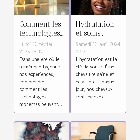
Comment les
Hydratation
technologies
et soins
modernes
capillaires :
Lundi 10 février
Samedi 13 avril 2024
peuvent
l'importance
2025 18:12
00:24
Dans une ère où le
L'hydratation est la
enrichir
de l'eau pour
numérique façonne
clé de voûte d'une
votre
vos cheveux
nos expériences,
chevelure saine et
quotidien
comprendre
éclatante. Chaque
comment les
jour, nos cheveux
technologies
sont exposés...
modernes peuvent...