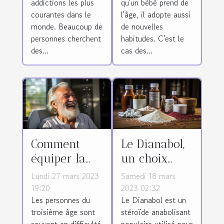
addictions les plus
qu'un bébé prend de
tabac ?
courantes dans le
l'âge, il adopte aussi
monde. Beaucoup de
de nouvelles
personnes cherchent
habitudes. C'est le
des...
cas des...
Comment
Le Dianabol,
équiper la
un choix
douche des
judicieux
Lundi 27 mars 2023
Samedi 18 mars
seniors ?
pour une
19:20
2023 02:32
Les personnes du
Le Dianabol est un
croissance
troisième âge sont
stéroïde anabolisant
musculaire
souvent en difficulté
populaire utilisé pour