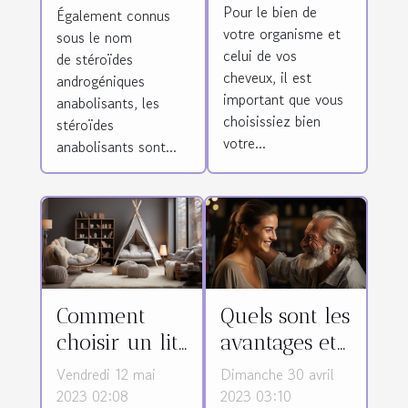
Pour le bien de
coiffure ?
Également connus
votre organisme et
sous le nom
celui de vos
de stéroïdes
cheveux, il est
androgéniques
important que vous
anabolisants, les
choisissiez bien
stéroïdes
votre...
anabolisants sont...
Comment
Quels sont les
choisir un lit
avantages et
adapté pour
les critères
Vendredi 12 mai
Dimanche 30 avril
son bébé ?
de choix d’un
2023 02:08
2023 03:10