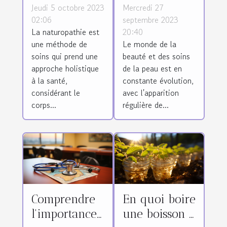
approche
est devenu
Jeudi 5 octobre 2023
Mercredi 27
holistique à
l'un des
02:06
septembre 2023
La naturopathie est
20:40
la santé
traitements
une méthode de
Le monde de la
physique et
de soin de
soins qui prend une
beauté et des soins
mentale
peau les plus
approche holistique
de la peau est en
demandés
à la santé,
constante évolution,
considérant le
avec l'apparition
corps...
régulière de...
Comprendre
En quoi boire
l'importance
une boisson à