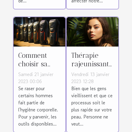
de...
affecter notre...
Comment
Thérapie
choisir sa
rajeunissante
tondeuse
naturelle
Samedi 21 janvier
Vendredi 13 janvier
pour corps
pour la peau
2023 00:06
2023 12:28
Se raser pour
Bien que les gens
d'homme ?
avec de
certains hommes
vieillissent et que ce
l'huile de
fait partie de
processus soit le
CBD
l'hygiène corporelle.
plus rapide sur votre
Pour y parvenir, les
peau. Personne ne
outils disponibles...
veut...