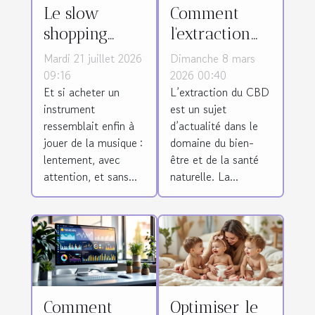
Le slow
Comment
shopping
l'extraction
prend-il
affecte-t-elle
Mardi 21 juillet 2026
Dimanche 8 mars
racine dans
la qualité du
09:16
2026 00:40
Et si acheter un
L’extraction du CBD
le monde des
CBD ?
instrument
est un sujet
instruments ?
ressemblait enfin à
d’actualité dans le
jouer de la musique :
domaine du bien-
lentement, avec
être et de la santé
attention, et sans...
naturelle. La...
Comment
Optimiser le