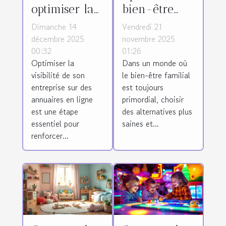
optimiser la
bien-être
visibilité de
familial avec
Dimanche 14
Vendredi 21
votre
des couches
décembre 2025
novembre 2025
00:32
01:26
entreprise
biologiques
Optimiser la
Dans un monde où
sur des
sur
visibilité de son
le bien-être familial
annuaires en
abonnement
entreprise sur des
est toujours
ligne ?
annuaires en ligne
primordial, choisir
est une étape
des alternatives plus
essentiel pour
saines et...
renforcer...