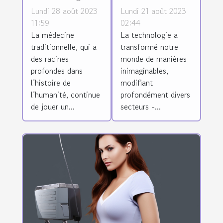
de pointe
technologie
Lundi 28 août 2023
Lundi 21 août 2023
dans la
sur l'industrie
11:59
02:44
La médecine
La technologie a
préservation
du tatouage
traditionnelle, qui a
transformé notre
et la
des racines
monde de manières
promotion de
profondes dans
inimaginables,
la médecine
l’histoire de
modifiant
traditionnelle
l’humanité, continue
profondément divers
de jouer un...
secteurs -...