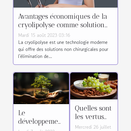
Avantages économiques de la
cryolipolyse comme solution
non chirurgicale pour
Mardi 15 août 2023 03:16
l'élimination de la graisse
La cryolipolyse est une technologie moderne
qui offre des solutions non chirurgicales pour
l'élimination de...
Quelles sont
Le
les vertus
développement
du raisin
Mercredi 26 juillet
durable :