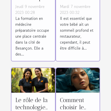
de la
méthodes
Jeudi 9 novembre
Mardi 7 novembre
formation en
pour
2023 00:28
2023 00:32
La formation en
Il est essentiel que
médecine
favoriser le
médecine
votre bébé ait un
préparatoire
sommeil de
préparatoire occupe
sommeil profond et
à Besançon
votre bébé
une place centrale
restaurateur,
dans la cité de
cependant, il peut
Besançon. Elle a
être difficile à...
des...
Le rôle de la
Comment
technologie
choisir le