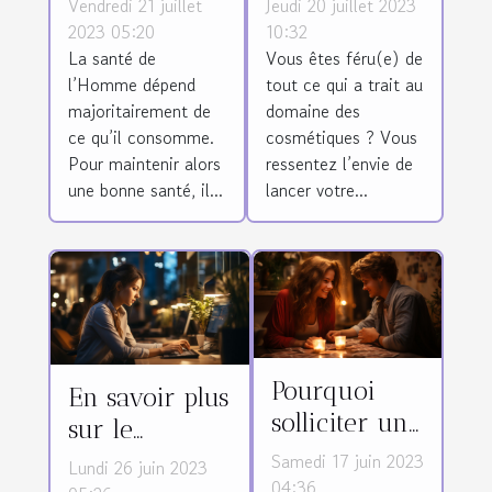
Vendredi 21 juillet
Jeudi 20 juillet 2023
une
pour la
2023 05:20
10:32
La santé de
Vous êtes féru(e) de
meilleure
fabrication
l’Homme dépend
tout ce qui a trait au
alimentation
de produits
majoritairement de
domaine des
?
cosmétiques
ce qu’il consomme.
cosmétiques ? Vous
?
Pour maintenir alors
ressentez l’envie de
une bonne santé, il...
lancer votre...
Pourquoi
En savoir plus
solliciter un
sur le
service de
télésecrétariat
Samedi 17 juin 2023
Lundi 26 juin 2023
voyance
04:36