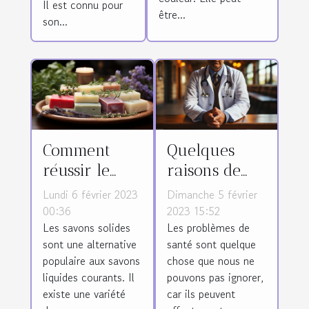
Il est connu pour
être...
son...
Comment
Quelques
réussir le
raisons de
choix d’un
faire appel à
Lundi 6 février 2023
Dimanche 5 février
savon solide
un médecin
00:36
2023 15:52
Les savons solides
Les problèmes de
pour son
pour les
sont une alternative
santé sont quelque
bien-être ?
problèmes de
populaire aux savons
chose que nous ne
santé ?
liquides courants. Il
pouvons pas ignorer,
existe une variété
car ils peuvent