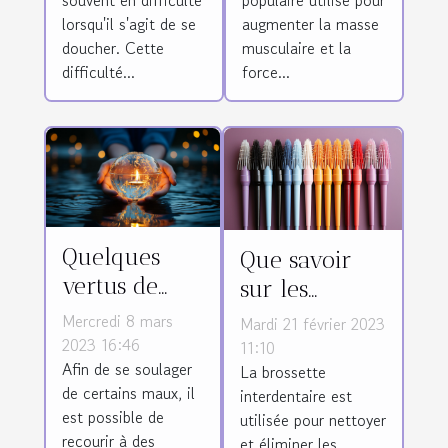
rapide ?
lorsqu'il s'agit de se
augmenter la masse
doucher. Cette
musculaire et la
difficulté...
force...
Quelques
Que savoir
vertus de
sur les
l'eau de lune
brossettes
Mercredi 8 mars
Mardi 21 février 2023
interdentaires
2023 16:46
11:10
Afin de se soulager
La brossette
?
de certains maux, il
interdentaire est
est possible de
utilisée pour nettoyer
recourir à des
et éliminer les