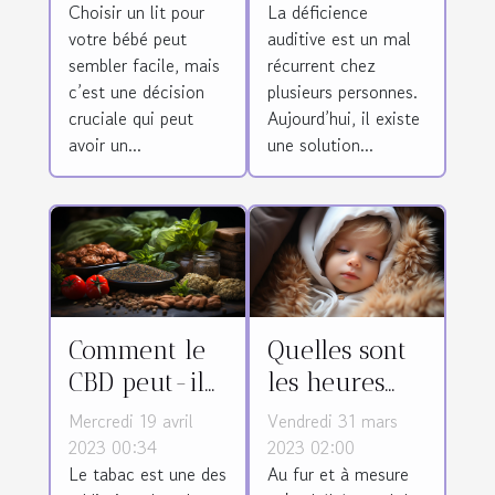
Choisir un lit pour
La déficience
appareil
votre bébé peut
auditive est un mal
auditif ?
sembler facile, mais
récurrent chez
c’est une décision
plusieurs personnes.
cruciale qui peut
Aujourd’hui, il existe
avoir un...
une solution...
Comment le
Quelles sont
CBD peut-il
les heures
être utilisé
d'éveil d'un
Mercredi 19 avril
Vendredi 31 mars
comme une
nourrisson de
2023 00:34
2023 02:00
Le tabac est une des
Au fur et à mesure
alternative au
4 mois ?