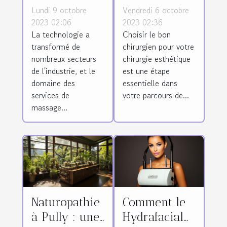
dans la
meilleur
Lundi 9 octobre
Vendredi 6 octobre
promotion
chirurgien
2023 02:06
2023 02:36
La technologie a
Choisir le bon
des services
pour votre
transformé de
chirurgien pour votre
de massage
chirurgie
nombreux secteurs
chirurgie esthétique
thaï
esthétique en
de l'industrie, et le
est une étape
Tunisie
domaine des
essentielle dans
services de
votre parcours de...
massage...
Naturopathie
Comment le
à Pully : une
Hydrafacial