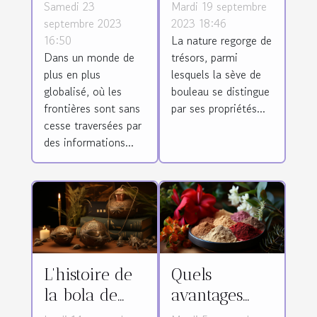
de la
base de la
Samedi 23
Mardi 19 septembre
traduction
sève de
septembre 2023
2023 18:46
16:50
La nature regorge de
médicale en
bouleau est-
Dans un monde de
trésors, parmi
matière de
il bénéfique
plus en plus
lesquels la sève de
santé globale
pour
globalisé, où les
bouleau se distingue
l'organisme ?
frontières sont sans
par ses propriétés...
cesse traversées par
des informations...
L'histoire de
Quels
la bola de
avantages
grossesse
d’utiliser les