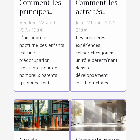
Comment les
Comment les
principes
activités
Montessori
sensorielles
Vendredi 22 août
Jeudi 21 août 2025
favorisent-ils
précoces
2025 10:00
01:06
L’autonomie
Les premières
l'autonomie
façonnent
nocturne des enfants
expériences
nocturne des
l'intelligence
est une
sensorielles jouent
enfants ?
des enfants ?
préoccupation
un rôle déterminant
fréquente pour de
dans le
nombreux parents
développement
qui souhaitent...
intellectuel des...