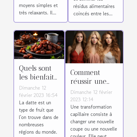
moyens simples et
résidus alimentaires
très relaxants. Il...
coincés entre les...
Quels sont
Comment
les bienfaits
réussir une
de la datte ?
Dimanche 12
transformation
Dimanche 12 février
février 2023 16:54
des cheveux ?
2023 12:14
La datte est un
Une transformation
type de fruit que
capillaire consiste à
l'on trouve dans de
changer une nouvelle
nombreuses
coupe ou une nouvelle
régions du monde.
couleur. Elle peut