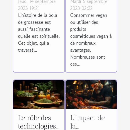
Jeudi 14 septembre
Mardi 5 septembre
produits
2023 19:21
2023 02:22
L'histoire de la bola
Consommer vegan
cosmétiques
de grossesse est
ou utiliser des
vegan ?
aussi fascinante
produits
qu'elle est spirituelle.
cosmétiques vegan à
Cet objet, qui a
de nombreux
traversé...
avantages.
Nombreuses sont
ces...
Le rôle des
L'impact de
technologies
la