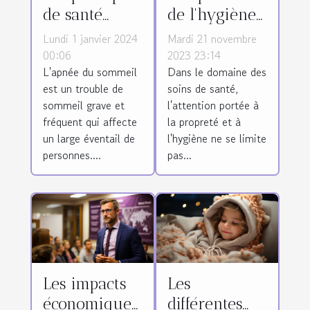
de santé
de l'hygiène
publique face
et du
Lundi 1 janvier 2024
Mardi 21 novembre
à l'apnée du
nettoyage des
00:06
2023 23:14
L'apnée du sommeil
Dans le domaine des
sommeil
divans
est un trouble de
soins de santé,
d'examen
sommeil grave et
l'attention portée à
médical
fréquent qui affecte
la propreté et à
un large éventail de
l'hygiène ne se limite
personnes....
pas...
Les impacts
Les
économiques
différentes