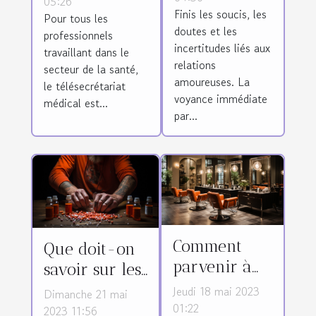
et ses
05:26
Finis les soucis, les
immédiate
Pour tous les
avantages
doutes et les
professionnels
par tchat
incertitudes liés aux
travaillant dans le
pour ses
relations
secteur de la santé,
questions
amoureuses. La
le télésecrétariat
d’amour ?
voyance immédiate
médical est...
par...
Comment
Que doit-on
parvenir à
savoir sur les
bien choisir
stéroïdes
Jeudi 18 mai 2023
Dimanche 21 mai
son salon de
01:22
anabolisants ?
2023 11:56