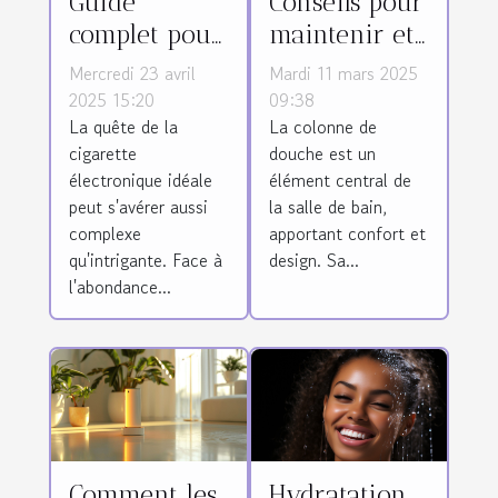
Guide
Conseils pour
complet pour
maintenir et
choisir une
nettoyer
Mercredi 23 avril
Mardi 11 mars 2025
cigarette
efficacement
2025 15:20
09:38
La quête de la
La colonne de
électronique
votre colonne
cigarette
douche est un
adaptée
de douche
électronique idéale
élément central de
peut s'avérer aussi
la salle de bain,
complexe
apportant confort et
qu'intrigante. Face à
design. Sa...
l'abondance...
Comment les
Hydratation