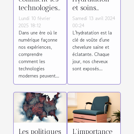
technologies
et soins
modernes
capillaires :
Lundi 10 février
Samedi 13 avril 2024
peuvent
l'importance
2025 18:12
00:24
Dans une ère où le
L'hydratation est la
enrichir
de l'eau pour
numérique façonne
clé de voûte d'une
votre
vos cheveux
nos expériences,
chevelure saine et
quotidien
comprendre
éclatante. Chaque
comment les
jour, nos cheveux
technologies
sont exposés...
modernes peuvent...
Les politiques
L'importance