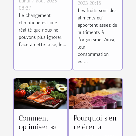
Lundi 7 août 2023
sec ?
2023 20:16
solution pour
08:37
Les fruits sont des
Le changement
la crise
aliments qui
climatique est une
climatique
apportent assez de
réalité que nous ne
nutriments à
pouvons plus ignorer.
l’organisme. Ainsi,
Face à cette crise, le...
leur
consommation
est...
Comment
Pourquoi s’en
optimiser sa
référer à
santé avec
ExportLine