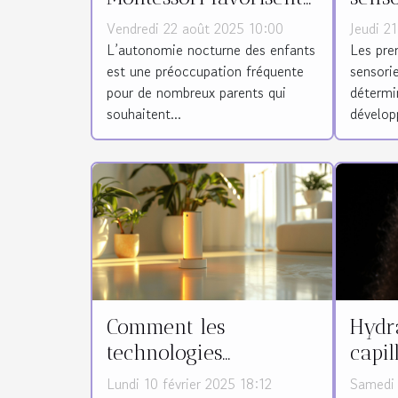
ils l'autonomie
faço
Vendredi 22 août 2025 10:00
Jeudi 2
nocturne des enfants
l'int
L’autonomie nocturne des enfants
Les pre
est une préoccupation fréquente
sensorie
?
enfan
pour de nombreux parents qui
détermi
souhaitent...
développ
Comment les
Hydra
technologies
capil
modernes peuvent
l'imp
Lundi 10 février 2025 18:12
Samedi 