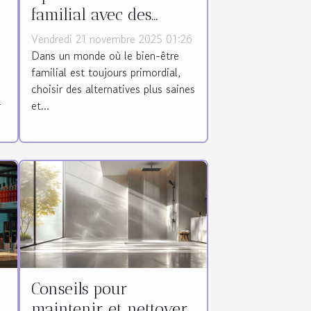
familial avec des
couches biologiques
Vendredi 21 novembre 2025 01:26
sur abonnement
Dans un monde où le bien-être
familial est toujours primordial,
choisir des alternatives plus saines
r
et...
Conseils pour
maintenir et nettoyer