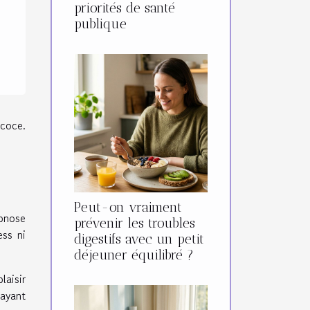
priorités de santé
publique
écoce.
Peut-on vraiment
ypnose
prévenir les troubles
ess ni
digestifs avec un petit
déjeuner équilibré ?
laisir
rayant