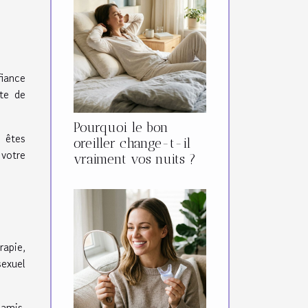
fiance
rte de
Pourquoi le bon
 êtes
oreiller change-t-il
 votre
vraiment vos nuits ?
rapie,
sexuel
 amis,