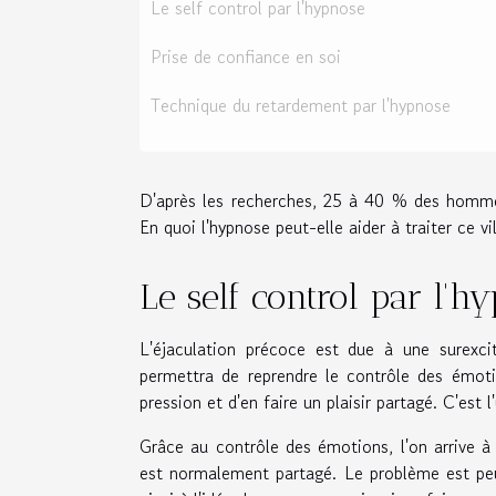
Le self control par l'hypnose
Prise de confiance en soi
Technique du retardement par l'hypnose
D'après les recherches, 25 à 40 % des hommes
En quoi l'hypnose peut-elle aider à traiter ce vi
Le self control par l'h
L'éjaculation précoce est due à une surexcit
permettra de reprendre le contrôle des émoti
pression et d'en faire un plaisir partagé. C'est l
Grâce au contrôle des émotions, l'on arrive à r
est normalement partagé. Le problème est peu