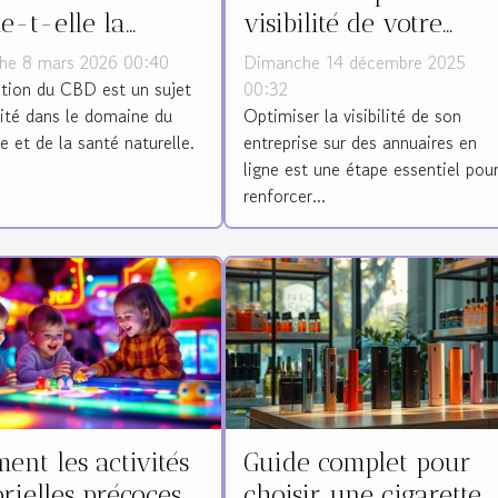
te-t-elle la
visibilité de votre
té du CBD ?
entreprise sur des
he 8 mars 2026 00:40
Dimanche 14 décembre 2025
annuaires en ligne ?
ction du CBD est un sujet
00:32
lité dans le domaine du
Optimiser la visibilité de son
e et de la santé naturelle.
entreprise sur des annuaires en
ligne est une étape essentiel pou
renforcer...
nt les activités
Guide complet pour
rielles précoces
choisir une cigarette