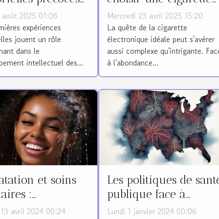
nnent
électronique adaptée
1 août 2025 01:06
Mercredi 23 avril 2025 15:20
elligence des
mières expériences
La quête de la cigarette
lles jouent un rôle
électronique idéale peut s'avérer
ts ?
nant dans le
aussi complexe qu'intrigante. Fac
ement intellectuel des...
à l'abondance...
Les politiques de sant
tation et soins
publique face à
laires :
l'apnée du sommeil
ortance de l'eau
Lundi 1 janvier 2024 00:06
13 avril 2024 00:24