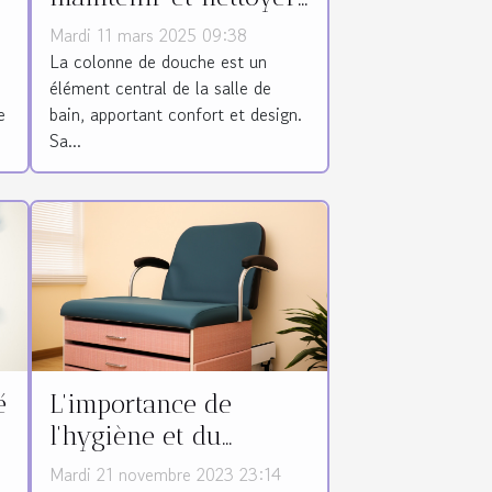
efficacement votre
Mardi 11 mars 2025 09:38
colonne de douche
La colonne de douche est un
élément central de la salle de
e
bain, apportant confort et design.
Sa...
é
L'importance de
l'hygiène et du
nettoyage des divans
Mardi 21 novembre 2023 23:14