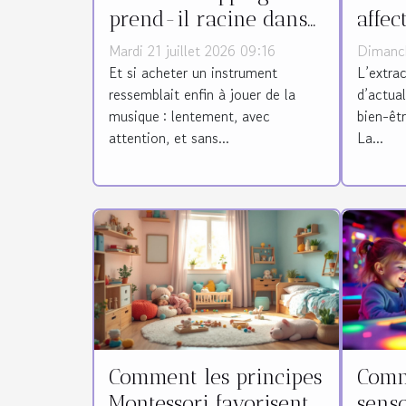
prend-il racine dans
affec
le monde des
quali
Mardi 21 juillet 2026 09:16
Dimanc
instruments ?
Et si acheter un instrument
L’extra
ressemblait enfin à jouer de la
d’actua
musique : lentement, avec
bien-êtr
attention, et sans...
La...
Comment les principes
Comme
Montessori favorisent-
senso