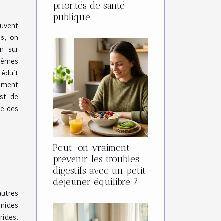
priorités de santé
publique
ouvent
es, on
n sur
rèmes
réduit
ement
est de
re des
Peut-on vraiment
prévenir les troubles
digestifs avec un petit
déjeuner équilibré ?
autres
umides
rides.