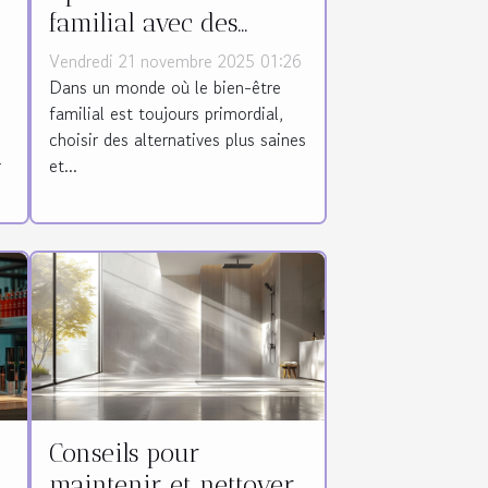
familial avec des
couches biologiques
Vendredi 21 novembre 2025 01:26
sur abonnement
Dans un monde où le bien-être
familial est toujours primordial,
choisir des alternatives plus saines
r
et...
Conseils pour
maintenir et nettoyer