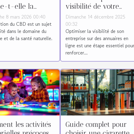
te-t-elle la
visibilité de votre
té du CBD ?
entreprise sur des
he 8 mars 2026 00:40
Dimanche 14 décembre 2025
annuaires en ligne ?
ction du CBD est un sujet
00:32
lité dans le domaine du
Optimiser la visibilité de son
e et de la santé naturelle.
entreprise sur des annuaires en
ligne est une étape essentiel pou
renforcer...
nt les activités
Guide complet pour
rielles précoces
choisir une cigarette