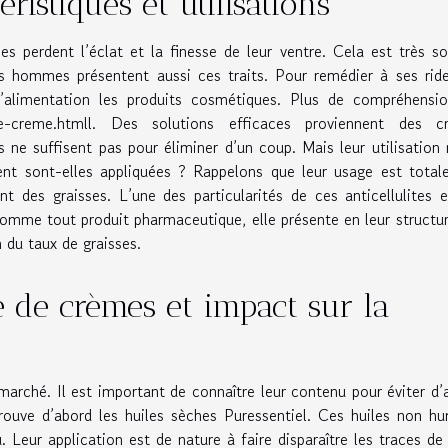
ristiques et utilisations
 perdent l’éclat et la finesse de leur ventre. Cela est très s
ns hommes présentent aussi ces traits. Pour remédier à ses rid
l’alimentation les produits cosmétiques. Plus de compréhensio
re-creme.html
l. Des solutions efficaces proviennent des c
s ne suffisent pas pour éliminer d’un coup. Mais leur utilisation 
t sont-elles appliquées ? Rappelons que leur usage est total
nt des graisses. L’une des particularités de ces anticellulites 
omme tout produit pharmaceutique, elle présente en leur structu
n du taux de graisses.
e de crèmes et impact sur la
arché. Il est important de connaître leur contenu pour éviter d’
rouve d’abord les huiles sèches Puressentiel. Ces huiles non h
. Leur application est de nature à faire disparaître les traces de 