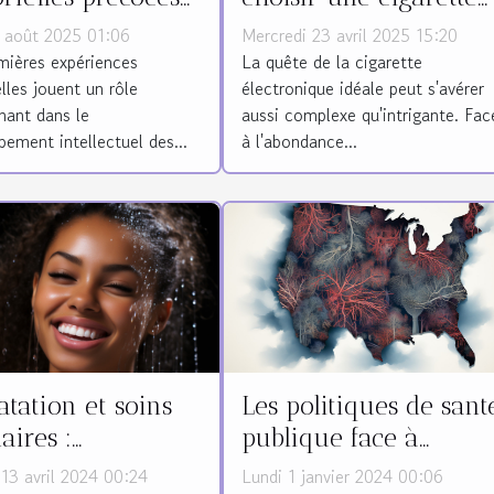
nnent
électronique adaptée
1 août 2025 01:06
Mercredi 23 avril 2025 15:20
elligence des
mières expériences
La quête de la cigarette
lles jouent un rôle
électronique idéale peut s'avérer
ts ?
nant dans le
aussi complexe qu'intrigante. Fac
ement intellectuel des...
à l'abondance...
Les politiques de sant
tation et soins
publique face à
laires :
l'apnée du sommeil
ortance de l'eau
Lundi 1 janvier 2024 00:06
13 avril 2024 00:24