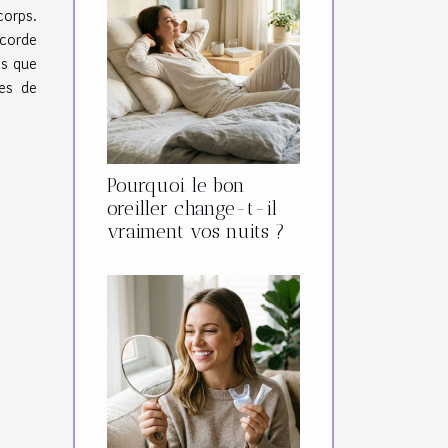
corps.
ccorde
ns que
mes de
Pourquoi le bon
oreiller change-t-il
vraiment vos nuits ?