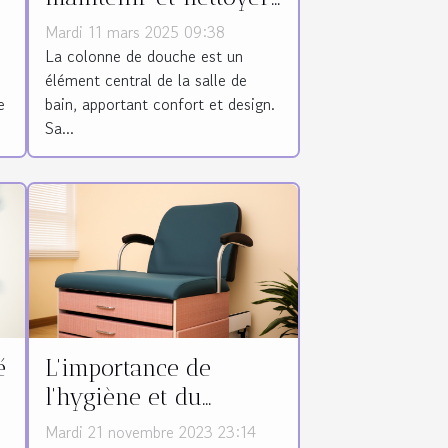
efficacement votre
Mardi 11 mars 2025 09:38
colonne de douche
La colonne de douche est un
élément central de la salle de
e
bain, apportant confort et design.
Sa...
é
L'importance de
l'hygiène et du
nettoyage des divans
Mardi 21 novembre 2023 23:14