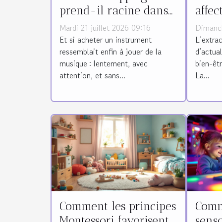
prend-il racine dans
affec
le monde des
quali
Mardi 21 juillet 2026 09:16
Dimanc
instruments ?
Et si acheter un instrument
L’extra
ressemblait enfin à jouer de la
d’actua
musique : lentement, avec
bien-êtr
attention, et sans...
La...
Comment les principes
Comme
Montessori favorisent-
senso