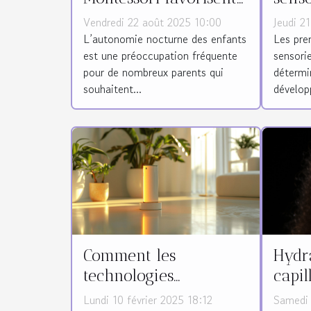
ils l'autonomie
faço
Vendredi 22 août 2025 10:00
Jeudi 2
nocturne des enfants
l'int
L’autonomie nocturne des enfants
Les pre
est une préoccupation fréquente
sensorie
?
enfan
pour de nombreux parents qui
détermi
souhaitent...
développ
Comment les
Hydra
technologies
capil
modernes peuvent
l'imp
Lundi 10 février 2025 18:12
Samedi 