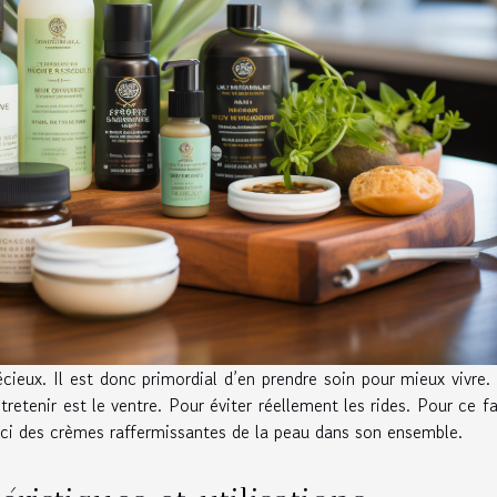
ieux. Il est donc primordial d’en prendre soin pour mieux vivre.
tretenir est le ventre. Pour éviter réellement les rides. Pour ce fa
a ici des crèmes raffermissantes de la peau dans son ensemble.