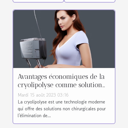
Avantages économiques de la
cryolipolyse comme solution
non chirurgicale pour
Mardi 15 août 2023 03:16
l'élimination de la graisse
La cryolipolyse est une technologie moderne
qui offre des solutions non chirurgicales pour
l'élimination de...