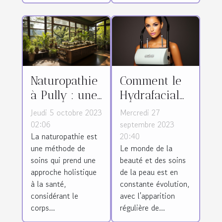
Naturopathie
Comment le
à Pully : une
Hydrafacial
approche
est devenu
Jeudi 5 octobre 2023
Mercredi 27
holistique à
l'un des
02:06
septembre 2023
La naturopathie est
20:40
la santé
traitements
une méthode de
Le monde de la
physique et
de soin de
soins qui prend une
beauté et des soins
mentale
peau les plus
approche holistique
de la peau est en
demandés
à la santé,
constante évolution,
considérant le
avec l'apparition
corps...
régulière de...