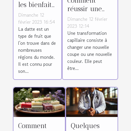
Comment
les bienfaits
réussir une
de la datte ?
Dimanche 12
transformation
Dimanche 12 février
février 2023 16:54
des cheveux ?
2023 12:14
La datte est un
Une transformation
type de fruit que
capillaire consiste à
l'on trouve dans de
changer une nouvelle
nombreuses
coupe ou une nouvelle
régions du monde.
couleur. Elle peut
Il est connu pour
être...
son...
Comment
Quelques