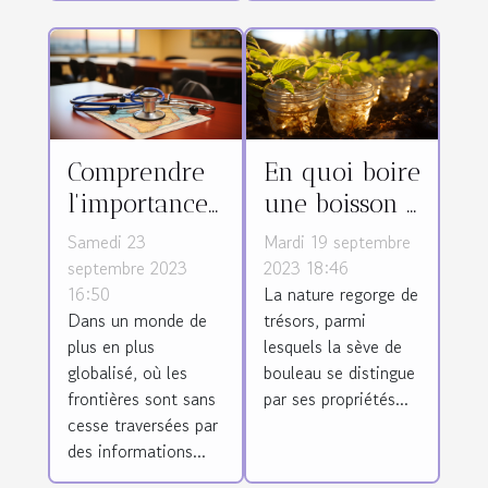
Comprendre
En quoi boire
l'importance
une boisson à
de la
base de la
Samedi 23
Mardi 19 septembre
traduction
sève de
septembre 2023
2023 18:46
16:50
La nature regorge de
médicale en
bouleau est-
Dans un monde de
trésors, parmi
matière de
il bénéfique
plus en plus
lesquels la sève de
santé globale
pour
globalisé, où les
bouleau se distingue
l'organisme ?
frontières sont sans
par ses propriétés...
cesse traversées par
des informations...