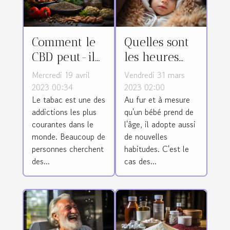
Comment le
Quelles sont
CBD peut-il
les heures
être utilisé
d'éveil d'un
Mercredi 19 avril
Vendredi 31 mars
comme une
nourrisson de
2023 00:34
2023 02:00
Le tabac est une des
Au fur et à mesure
alternative au
4 mois ?
addictions les plus
qu'un bébé prend de
tabac ?
courantes dans le
l'âge, il adopte aussi
monde. Beaucoup de
de nouvelles
personnes cherchent
habitudes. C'est le
des...
cas des...