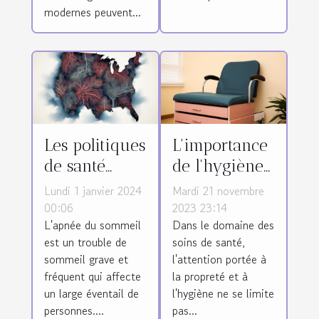
modernes peuvent...
Les politiques
L'importance
de santé
de l'hygiène
publique face
et du
Lundi 1 janvier 2024
Mardi 21 novembre
à l'apnée du
nettoyage des
00:06
2023 23:14
L'apnée du sommeil
Dans le domaine des
sommeil
divans
est un trouble de
soins de santé,
d'examen
sommeil grave et
l'attention portée à
médical
fréquent qui affecte
la propreté et à
un large éventail de
l'hygiène ne se limite
personnes....
pas...