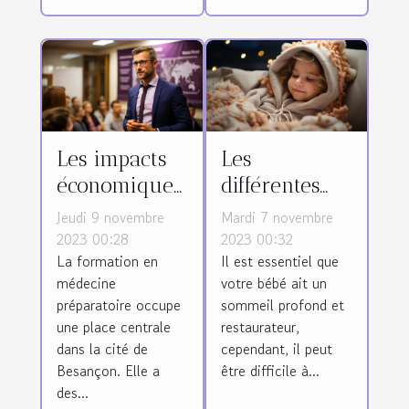
Les impacts
Les
économiques
différentes
de la
méthodes
Jeudi 9 novembre
Mardi 7 novembre
formation en
pour
2023 00:28
2023 00:32
La formation en
Il est essentiel que
médecine
favoriser le
médecine
votre bébé ait un
préparatoire
sommeil de
préparatoire occupe
sommeil profond et
à Besançon
votre bébé
une place centrale
restaurateur,
dans la cité de
cependant, il peut
Besançon. Elle a
être difficile à...
des...