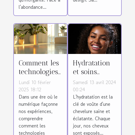
l'abondance...
Comment les
Hydratation
technologies
et soins
modernes
capillaires :
Lundi 10 février
Samedi 13 avril 2024
peuvent
l'importance
2025 18:12
00:24
Dans une ère où le
L'hydratation est la
enrichir
de l'eau pour
numérique façonne
clé de voûte d'une
votre
vos cheveux
nos expériences,
chevelure saine et
quotidien
comprendre
éclatante. Chaque
comment les
jour, nos cheveux
technologies
sont exposés...