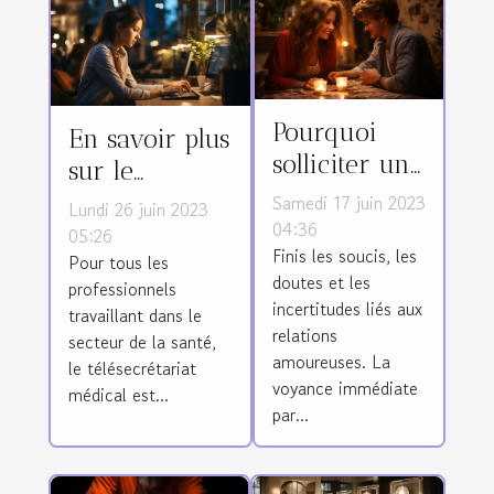
Pourquoi
En savoir plus
solliciter un
sur le
service de
télésecrétariat
Samedi 17 juin 2023
Lundi 26 juin 2023
voyance
04:36
et ses
05:26
Finis les soucis, les
immédiate
Pour tous les
avantages
doutes et les
professionnels
par tchat
incertitudes liés aux
travaillant dans le
pour ses
relations
secteur de la santé,
questions
amoureuses. La
le télésecrétariat
d’amour ?
voyance immédiate
médical est...
par...