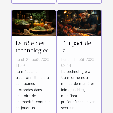
Le rôle des
L'impact de
technologies
la
de pointe
technologie
Lundi 28 août 2023
Lundi 21 août 2023
dans la
sur l'industrie
11:59
02:44
La médecine
La technologie a
préservation
du tatouage
traditionnelle, qui a
transformé notre
et la
des racines
monde de manières
promotion de
profondes dans
inimaginables,
la médecine
l’histoire de
modifiant
traditionnelle
l’humanité, continue
profondément divers
de jouer un...
secteurs -...