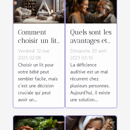
Comment
Quels sont les
choisir un lit
avantages et
adapté pour
les critères
Vendredi 12 mai
Dimanche 30 avril
son bébé ?
de choix d’un
2023 02:08
2023 03:10
Choisir un lit pour
La déficience
appareil
votre bébé peut
auditive est un mal
auditif ?
sembler facile, mais
récurrent chez
c’est une décision
plusieurs personnes.
cruciale qui peut
Aujourd’hui, il existe
avoir un...
une solution...