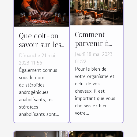
Comment
Que doit-on
parvenir à
savoir sur les
bien choisir
stéroïdes
Jeudi 18 mai 2023
Dimanche 21 mai
son salon de
01:22
anabolisants ?
2023 11:56
Pour le bien de
coiffure ?
Également connus
votre organisme et
sous le nom
celui de vos
de stéroïdes
cheveux, il est
androgéniques
important que vous
anabolisants, les
choisissiez bien
stéroïdes
votre...
anabolisants sont...