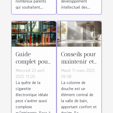
nombreux parents
développement
qui souhaitent...
intellectuel des...
Guide
Conseils pour
complet pour
maintenir et
choisir une
nettoyer
Mercredi 23 avril
Mardi 11 mars 2025
cigarette
efficacement
2025 15:20
09:38
La quête de la
La colonne de
électronique
votre colonne
cigarette
douche est un
adaptée
de douche
électronique idéale
élément central de
peut s'avérer aussi
la salle de bain,
complexe
apportant confort et
qu'intrigante. Face à
design. Sa...