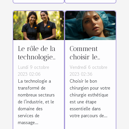
Le rôle de la
Comment
technologie
choisir le
dans la
meilleur
Lundi 9 octobre
Vendredi 6 octobre
promotion
chirurgien
2023 02:06
2023 02:36
La technologie a
Choisir le bon
des services
pour votre
transformé de
chirurgien pour votre
de massage
chirurgie
nombreux secteurs
chirurgie esthétique
thaï
esthétique en
de l'industrie, et le
est une étape
Tunisie
domaine des
essentielle dans
services de
votre parcours de...
massage...