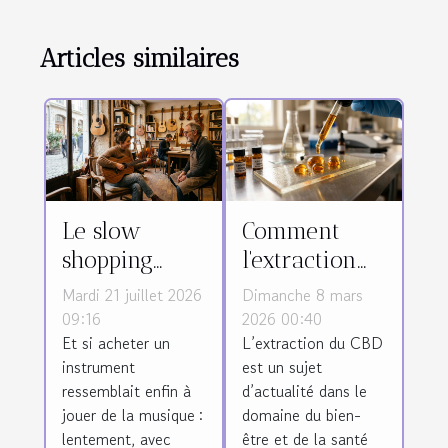
Articles similaires
Le slow
Comment
shopping
l'extraction
prend-il
affecte-t-elle
Mardi 21 juillet 2026
Dimanche 8 mars
racine dans
la qualité du
09:16
2026 00:40
Et si acheter un
L’extraction du CBD
le monde des
CBD ?
instrument
est un sujet
instruments ?
ressemblait enfin à
d’actualité dans le
jouer de la musique :
domaine du bien-
lentement, avec
être et de la santé