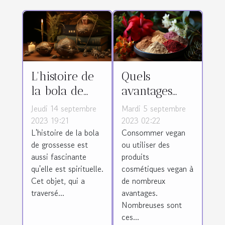
L'histoire de
Quels
la bola de
avantages
grossesse
d’utiliser les
Jeudi 14 septembre
Mardi 5 septembre
produits
2023 19:21
2023 02:22
L'histoire de la bola
Consommer vegan
cosmétiques
de grossesse est
ou utiliser des
vegan ?
aussi fascinante
produits
qu'elle est spirituelle.
cosmétiques vegan à
Cet objet, qui a
de nombreux
traversé...
avantages.
Nombreuses sont
ces...