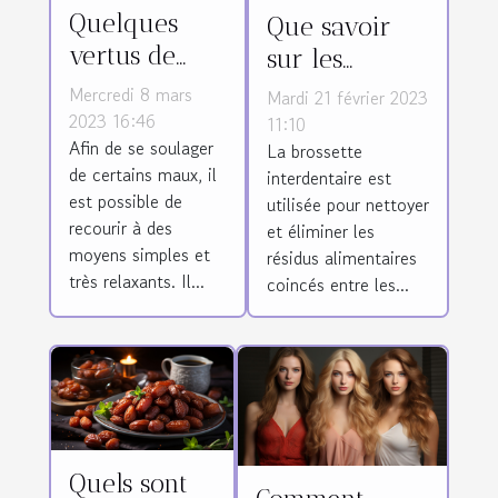
Quelques
Que savoir
vertus de
sur les
l'eau de lune
brossettes
Mercredi 8 mars
Mardi 21 février 2023
interdentaires
2023 16:46
11:10
Afin de se soulager
La brossette
?
de certains maux, il
interdentaire est
est possible de
utilisée pour nettoyer
recourir à des
et éliminer les
moyens simples et
résidus alimentaires
très relaxants. Il...
coincés entre les...
Quels sont