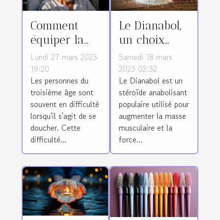
Comment
Le Dianabol,
équiper la
un choix
douche des
judicieux
Lundi 27 mars 2023
Samedi 18 mars
seniors ?
pour une
19:20
2023 02:32
Les personnes du
Le Dianabol est un
croissance
troisième âge sont
stéroïde anabolisant
musculaire
souvent en difficulté
populaire utilisé pour
rapide ?
lorsqu'il s'agit de se
augmenter la masse
doucher. Cette
musculaire et la
difficulté...
force...