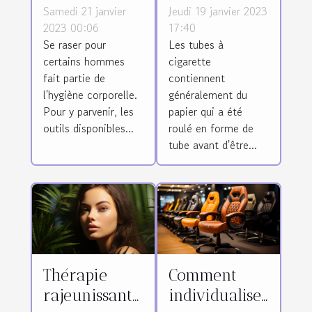
tondeuse
à cigarette
Samedi 21 janvier
Jeudi 19 janvier 2023
pour corps
2023 00:06
17:40
Se raser pour
Les tubes à
d'homme ?
certains hommes
cigarette
fait partie de
contiennent
l'hygiène corporelle.
généralement du
Pour y parvenir, les
papier qui a été
outils disponibles...
roulé en forme de
tube avant d'être...
Thérapie
Comment
rajeunissante
individualiser