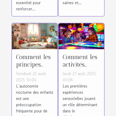
essentiel pour
saines et...
renforcer...
Comment les
Comment les
principes
activités
Montessori
sensorielles
Vendredi 22 août
Jeudi 21 août 2025
favorisent-ils
précoces
2025 10:00
01:06
L’autonomie
Les premières
l'autonomie
façonnent
nocturne des enfants
expériences
nocturne des
l'intelligence
est une
sensorielles jouent
enfants ?
des enfants ?
préoccupation
un rôle déterminant
fréquente pour de
dans le