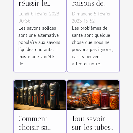
réussir le
raisons de
choix d’un
faire appel à
Lundi 6 février 2023
Dimanche 5 février
savon solide
un médecin
00:36
2023 15:52
Les savons solides
Les problèmes de
pour son
pour les
sont une alternative
santé sont quelque
bien-être ?
problèmes de
populaire aux savons
chose que nous ne
santé ?
liquides courants. Il
pouvons pas ignorer,
existe une variété
car ils peuvent
de...
affecter notre...
Comment
Tout savoir
choisir sa
sur les tubes