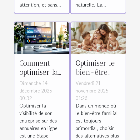
attention, et sans...
naturelle. La...
Comment
Optimiser le
optimiser la
bien-être
visibilité de
familial avec
Dimanche 14
Vendredi 21
votre
des couches
décembre 2025
novembre 2025
00:32
01:26
entreprise
biologiques
Optimiser la
Dans un monde où
sur des
sur
visibilité de son
le bien-être familial
annuaires en
abonnement
entreprise sur des
est toujours
ligne ?
annuaires en ligne
primordial, choisir
est une étape
des alternatives plus