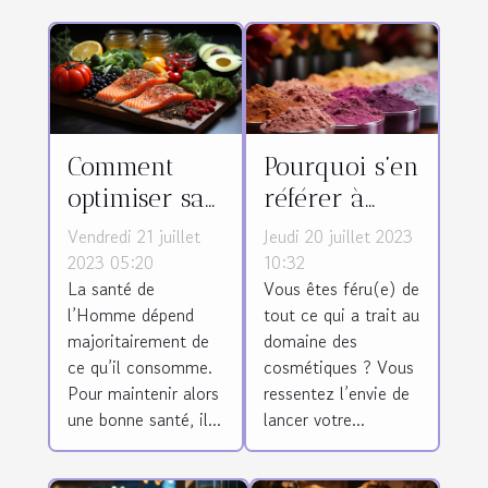
Comment
Pourquoi s’en
optimiser sa
référer à
santé avec
ExportLine
Vendredi 21 juillet
Jeudi 20 juillet 2023
une
pour la
2023 05:20
10:32
La santé de
Vous êtes féru(e) de
meilleure
fabrication
l’Homme dépend
tout ce qui a trait au
alimentation
de produits
majoritairement de
domaine des
?
cosmétiques
ce qu’il consomme.
cosmétiques ? Vous
?
Pour maintenir alors
ressentez l’envie de
une bonne santé, il...
lancer votre...