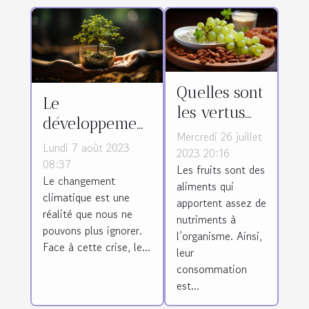
Quelles sont
Le
les vertus
développement
du raisin
Mercredi 26 juillet
durable :
Lundi 7 août 2023
sec ?
2023 20:16
solution pour
08:37
Les fruits sont des
Le changement
la crise
aliments qui
climatique est une
climatique
apportent assez de
réalité que nous ne
nutriments à
pouvons plus ignorer.
l’organisme. Ainsi,
Face à cette crise, le...
leur
consommation
est...