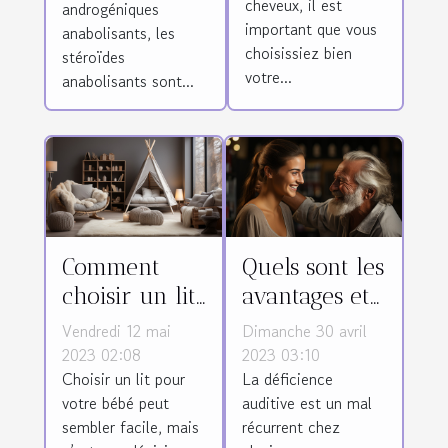
cheveux, il est
androgéniques
important que vous
anabolisants, les
choisissiez bien
stéroïdes
votre...
anabolisants sont...
Comment
Quels sont les
choisir un lit
avantages et
adapté pour
les critères
Vendredi 12 mai
Dimanche 30 avril
son bébé ?
de choix d’un
2023 02:08
2023 03:10
Choisir un lit pour
La déficience
appareil
votre bébé peut
auditive est un mal
auditif ?
sembler facile, mais
récurrent chez