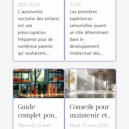
favorisent-ils
précoces
2025 10:00
01:06
L’autonomie
Les premières
l'autonomie
façonnent
nocturne des enfants
expériences
nocturne des
l'intelligence
est une
sensorielles jouent
enfants ?
des enfants ?
préoccupation
un rôle déterminant
fréquente pour de
dans le
nombreux parents
développement
qui souhaitent...
intellectuel des...
Guide
Conseils pour
complet pour
maintenir et
choisir une
nettoyer
Mercredi 23 avril
Mardi 11 mars 2025