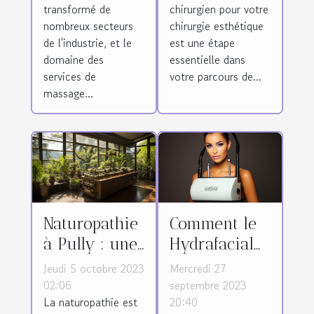
transformé de
chirurgien pour votre
de massage
chirurgie
nombreux secteurs
chirurgie esthétique
thaï
esthétique en
de l'industrie, et le
est une étape
Tunisie
domaine des
essentielle dans
services de
votre parcours de...
massage...
Naturopathie
Comment le
à Pully : une
Hydrafacial
approche
est devenu
Jeudi 5 octobre 2023
Mercredi 27
holistique à
l'un des
02:06
septembre 2023
La naturopathie est
20:40
la santé
traitements