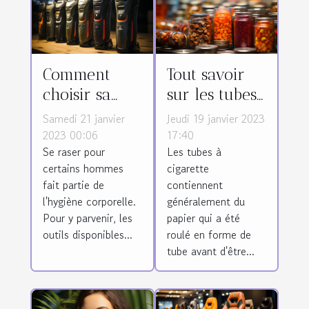
Comment
Tout savoir
choisir sa
sur les tubes
tondeuse
à cigarette
Samedi 21 janvier
Jeudi 19 janvier 2023
pour corps
2023 00:06
17:40
Se raser pour
Les tubes à
d'homme ?
certains hommes
cigarette
fait partie de
contiennent
l'hygiène corporelle.
généralement du
Pour y parvenir, les
papier qui a été
outils disponibles...
roulé en forme de
tube avant d'être...