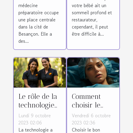
médecine
votre bébé ait un
préparatoire
sommeil de
préparatoire occupe
sommeil profond et
à Besançon
votre bébé
une place centrale
restaurateur,
dans la cité de
cependant, il peut
Besançon. Elle a
être difficile à...
des...
Le rôle de la
Comment
technologie
choisir le
dans la
meilleur
Lundi 9 octobre
Vendredi 6 octobre
promotion
chirurgien
2023 02:06
2023 02:36
La technologie a
Choisir le bon
des services
pour votre