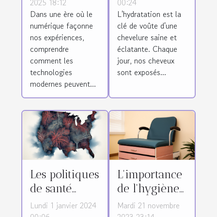
peuvent
l'importance
2025 18:12
00:24
Dans une ère où le
L'hydratation est la
enrichir
de l'eau pour
numérique façonne
clé de voûte d'une
votre
vos cheveux
nos expériences,
chevelure saine et
quotidien
comprendre
éclatante. Chaque
comment les
jour, nos cheveux
technologies
sont exposés...
modernes peuvent...
Les politiques
L'importance
de santé
de l'hygiène
publique face
et du
Lundi 1 janvier 2024
Mardi 21 novembre
à l'apnée du
nettoyage des
00:06
2023 23:14