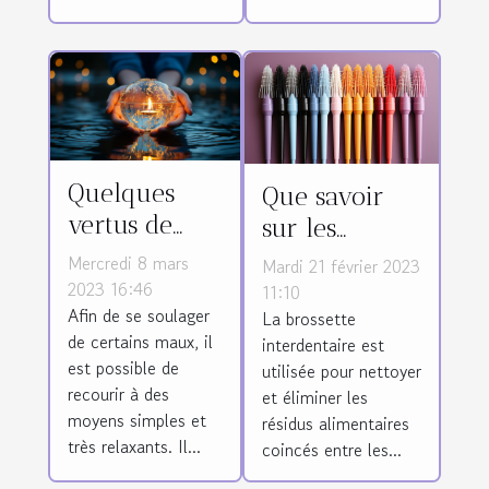
Quelques
Que savoir
vertus de
sur les
l'eau de lune
brossettes
Mercredi 8 mars
Mardi 21 février 2023
interdentaires
2023 16:46
11:10
Afin de se soulager
La brossette
?
de certains maux, il
interdentaire est
est possible de
utilisée pour nettoyer
recourir à des
et éliminer les
moyens simples et
résidus alimentaires
très relaxants. Il...
coincés entre les...