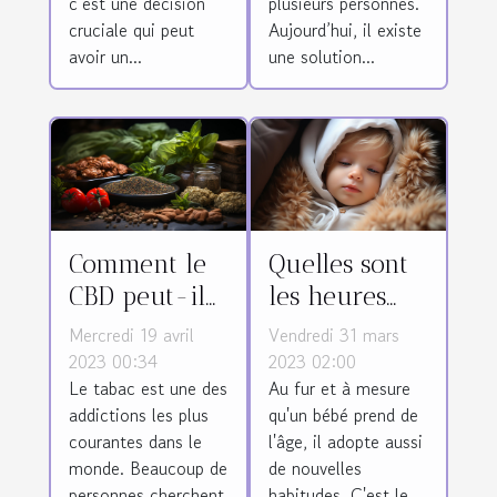
c’est une décision
plusieurs personnes.
cruciale qui peut
Aujourd’hui, il existe
avoir un...
une solution...
Comment le
Quelles sont
CBD peut-il
les heures
être utilisé
d'éveil d'un
Mercredi 19 avril
Vendredi 31 mars
comme une
nourrisson de
2023 00:34
2023 02:00
Le tabac est une des
Au fur et à mesure
alternative au
4 mois ?
addictions les plus
qu'un bébé prend de
tabac ?
courantes dans le
l'âge, il adopte aussi
monde. Beaucoup de
de nouvelles
personnes cherchent
habitudes. C'est le