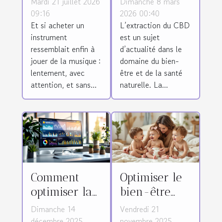
Mardi 21 juillet 2026
Dimanche 8 mars
racine dans
la qualité du
09:16
2026 00:40
Et si acheter un
L’extraction du CBD
le monde des
CBD ?
instrument
est un sujet
instruments ?
ressemblait enfin à
d’actualité dans le
jouer de la musique :
domaine du bien-
lentement, avec
être et de la santé
attention, et sans...
naturelle. La...
Comment
Optimiser le
optimiser la
bien-être
visibilité de
familial avec
Dimanche 14
Vendredi 21
votre
des couches
décembre 2025
novembre 2025