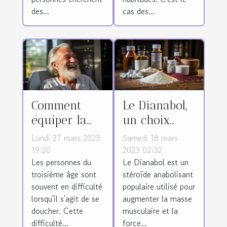
des...
cas des...
Comment
Le Dianabol,
équiper la
un choix
douche des
judicieux
Lundi 27 mars 2023
Samedi 18 mars
seniors ?
pour une
19:20
2023 02:32
Les personnes du
Le Dianabol est un
croissance
troisième âge sont
stéroïde anabolisant
musculaire
souvent en difficulté
populaire utilisé pour
rapide ?
lorsqu'il s'agit de se
augmenter la masse
doucher. Cette
musculaire et la
difficulté...
force...