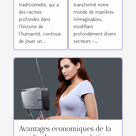
traditionnelle, qui a
transformé notre
et la
des racines
monde de manières
promotion de
profondes dans
inimaginables,
la médecine
l’histoire de
modifiant
traditionnelle
l’humanité, continue
profondément divers
de jouer un...
secteurs -...
Avantages économiques de la