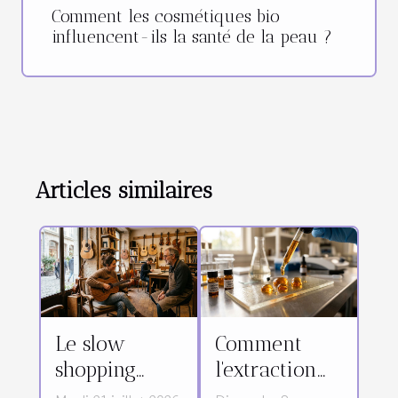
Comment les cosmétiques bio
influencent-ils la santé de la peau ?
Articles similaires
Le slow
Comment
shopping
l'extraction
prend-il
affecte-t-elle