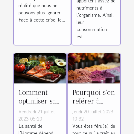
climatique
apportent assez de
réalité que nous ne
nutriments à
pouvons plus ignorer.
l’organisme. Ainsi,
Face à cette crise, le...
leur
consommation
est...
Comment
Pourquoi s’en
optimiser sa
référer à
santé avec
ExportLine
Vendredi 21 juillet
Jeudi 20 juillet 2023
une
pour la
2023 05:20
10:32
La santé de
Vous êtes féru(e) de
meilleure
fabrication
l’Homme dépend
tout ce qui a trait au