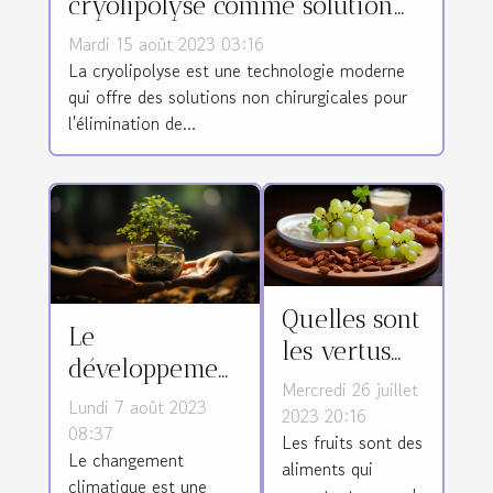
cryolipolyse comme solution
non chirurgicale pour
Mardi 15 août 2023 03:16
l'élimination de la graisse
La cryolipolyse est une technologie moderne
qui offre des solutions non chirurgicales pour
l'élimination de...
Quelles sont
Le
les vertus
développement
du raisin
Mercredi 26 juillet
durable :
Lundi 7 août 2023
sec ?
2023 20:16
solution pour
08:37
Les fruits sont des
Le changement
la crise
aliments qui
climatique est une