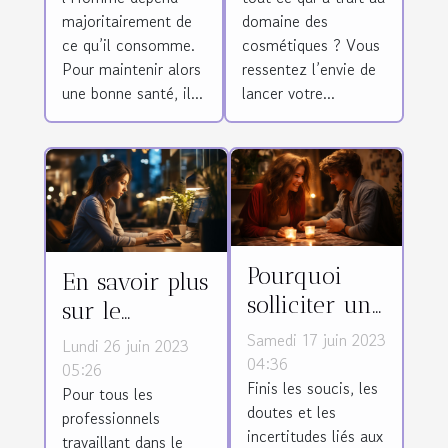
alimentation
de produits
majoritairement de
domaine des
?
cosmétiques
ce qu’il consomme.
cosmétiques ? Vous
?
Pour maintenir alors
ressentez l’envie de
une bonne santé, il...
lancer votre...
Pourquoi
En savoir plus
solliciter un
sur le
service de
télésecrétariat
Samedi 17 juin 2023
Lundi 26 juin 2023
voyance
04:36
et ses
05:26
Finis les soucis, les
immédiate
Pour tous les
avantages
doutes et les
professionnels
par tchat
incertitudes liés aux
travaillant dans le