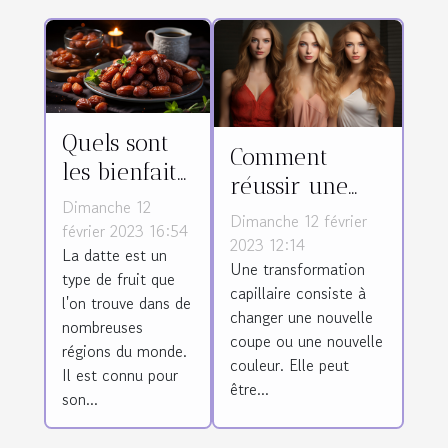
Quels sont
Comment
les bienfaits
réussir une
de la datte ?
Dimanche 12
transformation
Dimanche 12 février
février 2023 16:54
des cheveux ?
2023 12:14
La datte est un
Une transformation
type de fruit que
capillaire consiste à
l'on trouve dans de
changer une nouvelle
nombreuses
coupe ou une nouvelle
régions du monde.
couleur. Elle peut
Il est connu pour
être...
son...