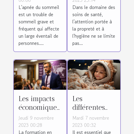
L'apnée du sommeil
Dans le domaine des
sommeil
divans
est un trouble de
soins de santé,
d'examen
sommeil grave et
l'attention portée à
médical
fréquent qui affecte
la propreté et à
un large éventail de
l'hygiène ne se limite
personnes....
pas...
Les impacts
Les
économiques
différentes
de la
méthodes
Jeudi 9 novembre
Mardi 7 novembre
formation en
pour
2023 00:28
2023 00:32
La formation en
Il est essentiel que
médecine
favoriser le