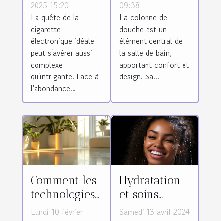
cigarette
efficacement
2025 15:20
09:38
La quête de la
La colonne de
électronique
votre colonne
cigarette
douche est un
adaptée
de douche
électronique idéale
élément central de
peut s'avérer aussi
la salle de bain,
complexe
apportant confort et
qu'intrigante. Face à
design. Sa...
l'abondance...
Comment les
Hydratation
technologies
et soins
modernes
capillaires :
Lundi 10 février
Samedi 13 avril 2024