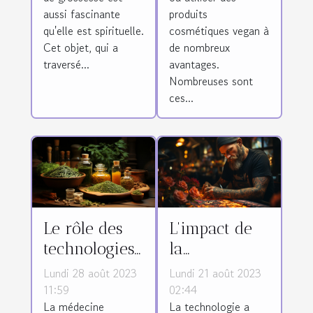
vegan ?
aussi fascinante
produits
qu'elle est spirituelle.
cosmétiques vegan à
Cet objet, qui a
de nombreux
traversé...
avantages.
Nombreuses sont
ces...
Le rôle des
L'impact de
technologies
la
de pointe
technologie
Lundi 28 août 2023
Lundi 21 août 2023
dans la
sur l'industrie
11:59
02:44
La médecine
La technologie a
préservation
du tatouage