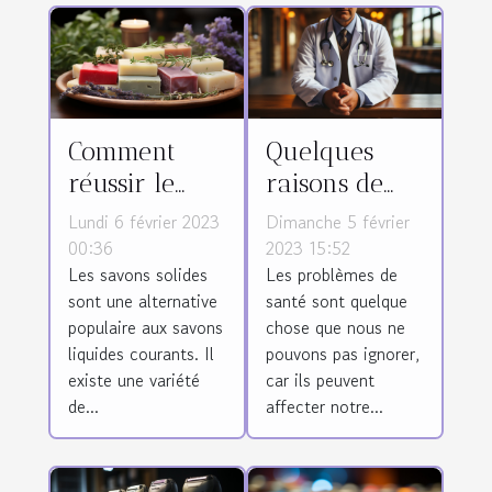
Comment
Quelques
réussir le
raisons de
choix d’un
faire appel à
Lundi 6 février 2023
Dimanche 5 février
savon solide
un médecin
00:36
2023 15:52
Les savons solides
Les problèmes de
pour son
pour les
sont une alternative
santé sont quelque
bien-être ?
problèmes de
populaire aux savons
chose que nous ne
santé ?
liquides courants. Il
pouvons pas ignorer,
existe une variété
car ils peuvent
de...
affecter notre...