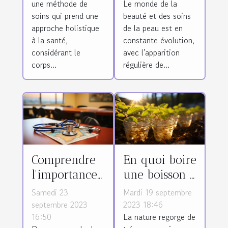
une méthode de
Le monde de la
physique et
de soin de
soins qui prend une
beauté et des soins
mentale
peau les plus
approche holistique
de la peau est en
demandés
à la santé,
constante évolution,
considérant le
avec l'apparition
corps...
régulière de...
Comprendre
En quoi boire
l'importance
une boisson à
de la
base de la
Samedi 23
Mardi 19 septembre
traduction
sève de
septembre 2023
2023 18:46
16:50
La nature regorge de
médicale en
bouleau est-