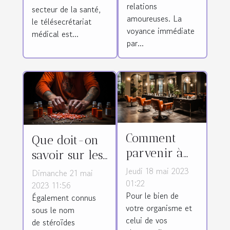
pour ses
relations
secteur de la santé,
questions
amoureuses. La
le télésecrétariat
d’amour ?
voyance immédiate
médical est...
par...
Comment
Que doit-on
parvenir à
savoir sur les
bien choisir
stéroïdes
Jeudi 18 mai 2023
Dimanche 21 mai
son salon de
01:22
anabolisants ?
2023 11:56
Pour le bien de
coiffure ?
Également connus
votre organisme et
sous le nom
celui de vos
de stéroïdes