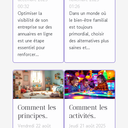
00:32
01:26
entreprise
biologiques
Optimiser la
Dans un monde où
sur des
sur
visibilité de son
le bien-être familial
annuaires en
abonnement
entreprise sur des
est toujours
ligne ?
annuaires en ligne
primordial, choisir
est une étape
des alternatives plus
essentiel pour
saines et...
renforcer...
Comment les
Comment les
principes
activités
Montessori
sensorielles
Vendredi 22 août
Jeudi 21 août 2025