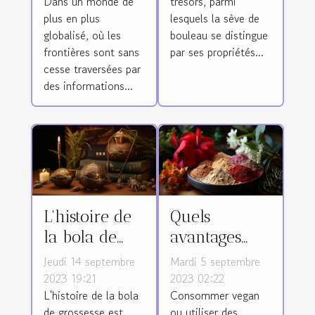
Dans un monde de
trésors, parmi
matière de
il bénéfique
plus en plus
lesquels la sève de
santé globale
pour
globalisé, où les
bouleau se distingue
l'organisme ?
frontières sont sans
par ses propriétés...
cesse traversées par
des informations...
L'histoire de
Quels
la bola de
avantages
grossesse
d’utiliser les
Jeudi 14 septembre
Mardi 5 septembre
produits
2023 19:21
2023 02:22
L'histoire de la bola
Consommer vegan
cosmétiques
de grossesse est
ou utiliser des