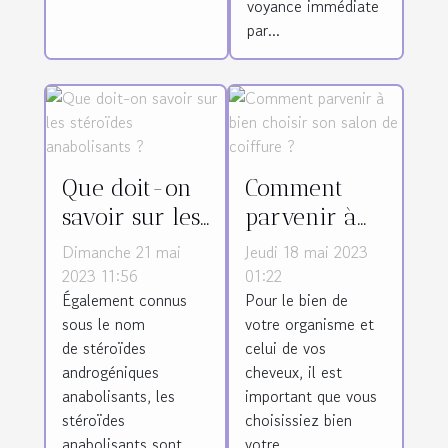
d’amour ?
voyance immédiate
par...
Que doit-on
Comment
savoir sur les
parvenir à
stéroïdes
bien choisir
Dimanche 21 mai
Jeudi 18 mai 2023
anabolisants ?
son salon de
2023 11:56
01:22
Également connus
Pour le bien de
coiffure ?
sous le nom
votre organisme et
de stéroïdes
celui de vos
androgéniques
cheveux, il est
anabolisants, les
important que vous
stéroïdes
choisissiez bien
anabolisants sont...
votre...