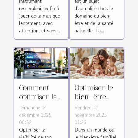
instrument
est un sujet
instruments ?
ressemblait enfin à
d’actualité dans le
jouer de la musique :
domaine du bien-
lentement, avec
être et de la santé
attention, et sans...
naturelle. La...
Comment
Optimiser le
optimiser la
bien-être
visibilité de
familial avec
Dimanche 14
Vendredi 21
votre
des couches
décembre 2025
novembre 2025
00:32
01:26
entreprise
biologiques
Optimiser la
Dans un monde où
sur des
sur
visibilité de son
le bien-être familial