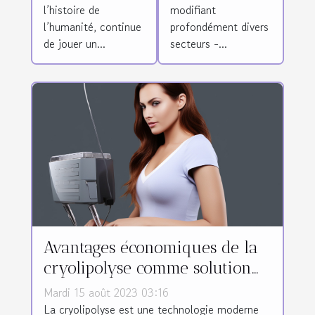
la médecine
l’histoire de
modifiant
traditionnelle
l’humanité, continue
profondément divers
de jouer un...
secteurs -...
Avantages économiques de la
cryolipolyse comme solution
non chirurgicale pour
Mardi 15 août 2023 03:16
l'élimination de la graisse
La cryolipolyse est une technologie moderne