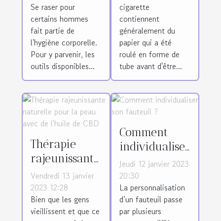
Se raser pour
cigarette
d'homme ?
certains hommes
contiennent
fait partie de
généralement du
l'hygiène corporelle.
papier qui a été
Pour y parvenir, les
roulé en forme de
outils disponibles...
tube avant d'être...
Comment
Thérapie
individualiser
rajeunissante
son fauteuil ?
Jeudi 12 janvier 2023
naturelle
Vendredi 13 janvier
20:30
pour la peau
2023 12:28
La personnalisation
Bien que les gens
d’un fauteuil passe
avec de
vieillissent et que ce
par plusieurs
l'huile de