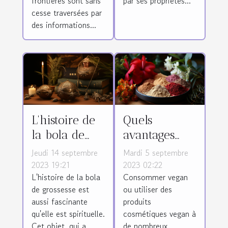
frontières sont sans
par ses propriétés...
cesse traversées par
des informations...
L'histoire de
Quels
la bola de
avantages
grossesse
d’utiliser les
Jeudi 14 septembre
Mardi 5 septembre
produits
2023 19:21
2023 02:22
L'histoire de la bola
Consommer vegan
cosmétiques
de grossesse est
ou utiliser des
vegan ?
aussi fascinante
produits
qu'elle est spirituelle.
cosmétiques vegan à
Cet objet, qui a
de nombreux