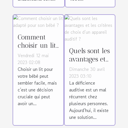
Comment
choisir un lit
Quels sont les
adapté pour
Vendredi 12 mai
avantages et
son bébé ?
2023 02:08
les critères
Choisir un lit pour
Dimanche 30 avril
de choix d’un
votre bébé peut
2023 03:10
sembler facile, mais
La déficience
appareil
c’est une décision
auditive est un mal
auditif ?
cruciale qui peut
récurrent chez
avoir un...
plusieurs personnes.
Aujourd’hui, il existe
une solution...