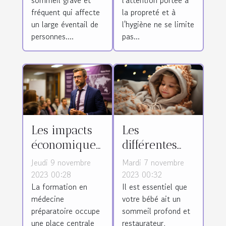
médical
fréquent qui affecte
la propreté et à
un large éventail de
l'hygiène ne se limite
personnes....
pas...
Les impacts
Les
économiques
différentes
de la
méthodes
Jeudi 9 novembre
Mardi 7 novembre
formation en
pour
2023 00:28
2023 00:32
La formation en
Il est essentiel que
médecine
favoriser le
médecine
votre bébé ait un
préparatoire
sommeil de
préparatoire occupe
sommeil profond et
à Besançon
votre bébé
une place centrale
restaurateur,