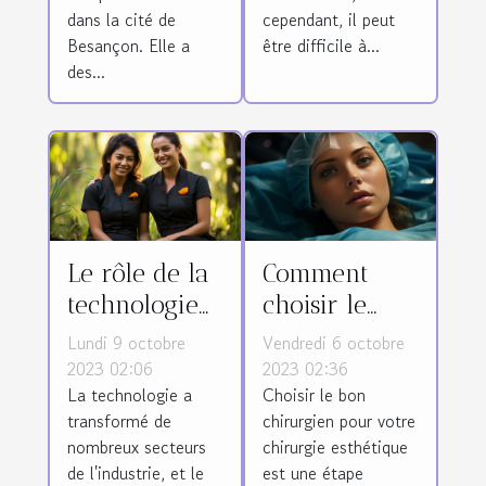
dans la cité de
cependant, il peut
Besançon. Elle a
être difficile à...
des...
Le rôle de la
Comment
technologie
choisir le
dans la
meilleur
Lundi 9 octobre
Vendredi 6 octobre
promotion
chirurgien
2023 02:06
2023 02:36
La technologie a
Choisir le bon
des services
pour votre
transformé de
chirurgien pour votre
de massage
chirurgie
nombreux secteurs
chirurgie esthétique
thaï
esthétique en
de l'industrie, et le
est une étape