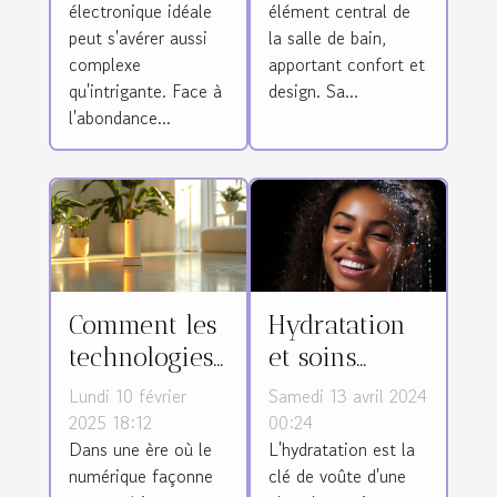
électronique idéale
élément central de
peut s'avérer aussi
la salle de bain,
complexe
apportant confort et
qu'intrigante. Face à
design. Sa...
l'abondance...
Comment les
Hydratation
technologies
et soins
modernes
capillaires :
Lundi 10 février
Samedi 13 avril 2024
peuvent
l'importance
2025 18:12
00:24
Dans une ère où le
L'hydratation est la
enrichir
de l'eau pour
numérique façonne
clé de voûte d'une
votre
vos cheveux