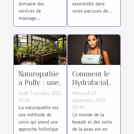
Tunisie
domaine des
essentielle dans
services de
votre parcours de...
massage...
Naturopathie
Comment le
à Pully : une
Hydrafacial
approche
est devenu
Jeudi 5 octobre 2023
Mercredi 27
holistique à
l'un des
02:06
septembre 2023
La naturopathie est
20:40
la santé
traitements
une méthode de
Le monde de la
physique et
de soin de
soins qui prend une
beauté et des soins
mentale
peau les plus
approche holistique
de la peau est en