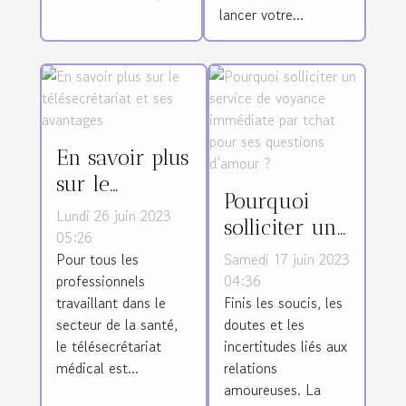
lancer votre...
En savoir plus
sur le
Pourquoi
télésecrétariat
Lundi 26 juin 2023
solliciter un
et ses
05:26
service de
Pour tous les
Samedi 17 juin 2023
avantages
voyance
professionnels
04:36
travaillant dans le
Finis les soucis, les
immédiate
secteur de la santé,
doutes et les
par tchat
le télésecrétariat
incertitudes liés aux
pour ses
médical est...
relations
questions
amoureuses. La