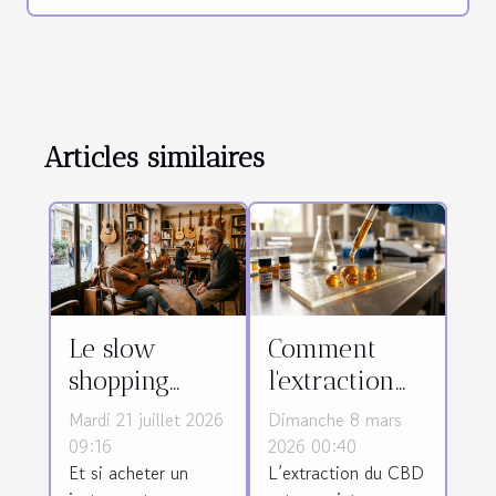
Articles similaires
Le slow
Comment
shopping
l'extraction
prend-il
affecte-t-elle
Mardi 21 juillet 2026
Dimanche 8 mars
racine dans
la qualité du
09:16
2026 00:40
Et si acheter un
L’extraction du CBD
le monde des
CBD ?