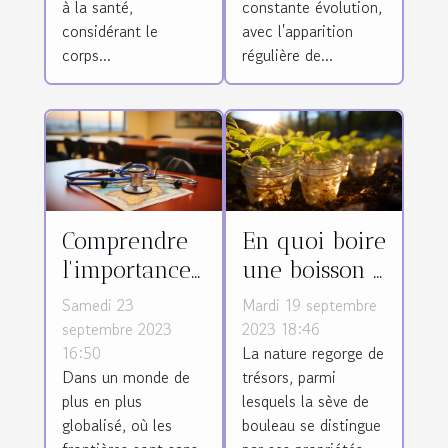
demandés
à la santé,
constante évolution,
considérant le
avec l'apparition
corps...
régulière de...
Comprendre
En quoi boire
l'importance
une boisson à
de la
base de la
Samedi 23
Mardi 19 septembre
traduction
sève de
septembre 2023
2023 18:46
16:50
La nature regorge de
médicale en
bouleau est-
Dans un monde de
trésors, parmi
matière de
il bénéfique
plus en plus
lesquels la sève de
santé globale
pour
globalisé, où les
bouleau se distingue
l'organisme ?