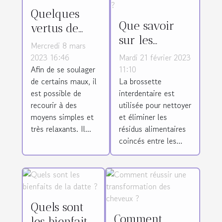
Quelques
Que savoir
vertus de
sur les
l'eau de lune
Mercredi 8 mars
brossettes
2023 16:46
Mardi 21 février 2023
interdentaires
Afin de se soulager
11:10
de certains maux, il
La brossette
?
est possible de
interdentaire est
recourir à des
utilisée pour nettoyer
moyens simples et
et éliminer les
très relaxants. Il...
résidus alimentaires
coincés entre les...
Quels sont
Comment
les bienfaits