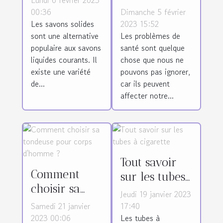
Lundi 6 février 2023
faire appel à
savon solide
00:36
Dimanche 5 février
un médecin
Les savons solides
2023 15:52
pour son
sont une alternative
Les problèmes de
pour les
bien-être ?
populaire aux savons
santé sont quelque
problèmes de
liquides courants. Il
chose que nous ne
santé ?
existe une variété
pouvons pas ignorer,
de...
car ils peuvent
affecter notre...
Tout savoir
Comment
sur les tubes
choisir sa
à cigarette
Jeudi 19 janvier 2023
tondeuse
Samedi 21 janvier
17:40
pour corps
2023 00:06
Les tubes à