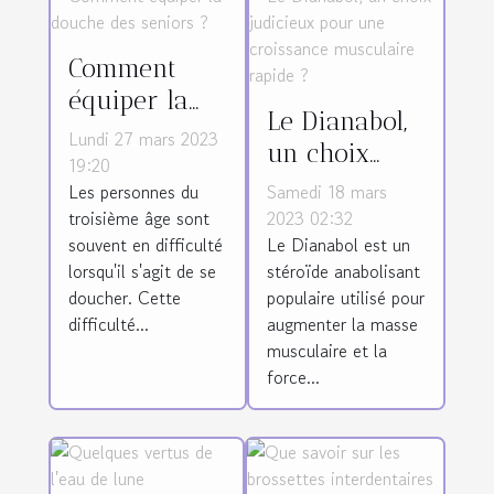
Comment
équiper la
Le Dianabol,
douche des
Lundi 27 mars 2023
un choix
seniors ?
19:20
judicieux
Les personnes du
Samedi 18 mars
pour une
troisième âge sont
2023 02:32
souvent en difficulté
Le Dianabol est un
croissance
lorsqu'il s'agit de se
stéroïde anabolisant
musculaire
doucher. Cette
populaire utilisé pour
rapide ?
difficulté...
augmenter la masse
musculaire et la
force...