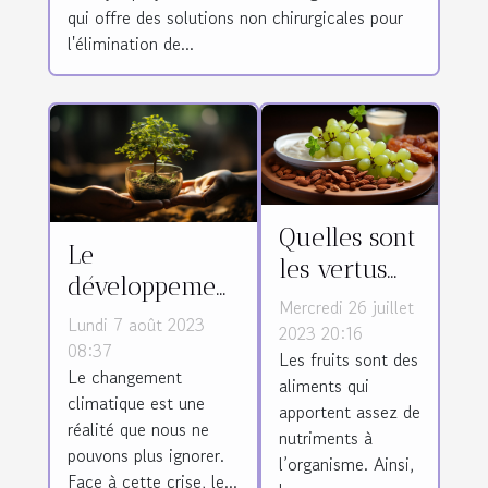
qui offre des solutions non chirurgicales pour
l'élimination de...
Quelles sont
Le
les vertus
développement
du raisin
Mercredi 26 juillet
durable :
Lundi 7 août 2023
sec ?
2023 20:16
solution pour
08:37
Les fruits sont des
Le changement
la crise
aliments qui
climatique est une
climatique
apportent assez de
réalité que nous ne
nutriments à
pouvons plus ignorer.
l’organisme. Ainsi,
Face à cette crise, le...