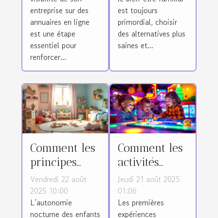
annuaires en
abonnement
entreprise sur des
est toujours
ligne ?
annuaires en ligne
primordial, choisir
est une étape
des alternatives plus
essentiel pour
saines et...
renforcer...
Comment les
Comment les
principes
activités
Montessori
sensorielles
Vendredi 22 août
Jeudi 21 août 2025
favorisent-ils
précoces
2025 10:00
01:06
L’autonomie
Les premières
l'autonomie
façonnent
nocturne des enfants
expériences