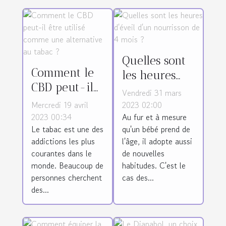
Quelles sont
Comment le
les heures
CBD peut-il
d'éveil d'un
Vendredi 31 mars
être utilisé
nourrisson de
Mercredi 19 avril
2023 02:00
comme une
2023 00:34
Au fur et à mesure
4 mois ?
Le tabac est une des
qu'un bébé prend de
alternative au
addictions les plus
l'âge, il adopte aussi
tabac ?
courantes dans le
de nouvelles
monde. Beaucoup de
habitudes. C'est le
personnes cherchent
cas des...
des...