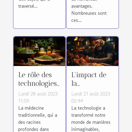
traversé...
avantages.
Nombreuses sont
ces...
Le rôle des
L'impact de
technologies
la
de pointe
technologie
Lundi 28 août 2023
Lundi 21 août 2023
dans la
sur l'industrie
11:59
02:44
La médecine
La technologie a
préservation
du tatouage
traditionnelle, qui a
transformé notre
et la
des racines
monde de manières
promotion de
profondes dans
inimaginables,