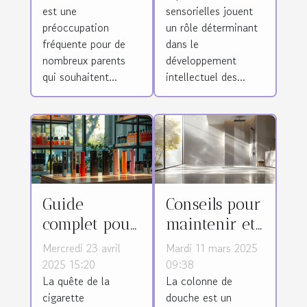
nocturne des
l'intelligence
est une
sensorielles jouent
enfants ?
des enfants ?
préoccupation
un rôle déterminant
fréquente pour de
dans le
nombreux parents
développement
qui souhaitent...
intellectuel des...
Guide
Conseils pour
complet pour
maintenir et
choisir une
nettoyer
Mercredi 23 avril
Mardi 11 mars 2025
cigarette
efficacement
2025 15:20
09:38
La quête de la
La colonne de
électronique
votre colonne
cigarette
douche est un
adaptée
de douche